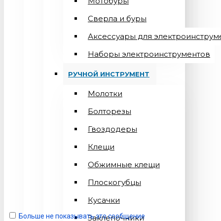
Мотобуры
Сверла и буры
Аксессуары для электроинструм
Наборы электроинструментов
РУЧНОЙ ИНСТРУМЕНТ
Молотки
Болторезы
Гвоздодеры
Клещи
Обжимные клещи
Плоскогубцы
Кусачки
Больше не показывать это сообщение
Заклепочники