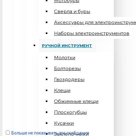
Мотобуры
Сверла и буры
Аксессуары для электроинструм
Наборы электроинструментов
РУЧНОЙ ИНСТРУМЕНТ
Молотки
Болторезы
Гвоздодеры
Клещи
Обжимные клещи
Плоскогубцы
Кусачки
Больше не показывать это сообщение
Заклепочники