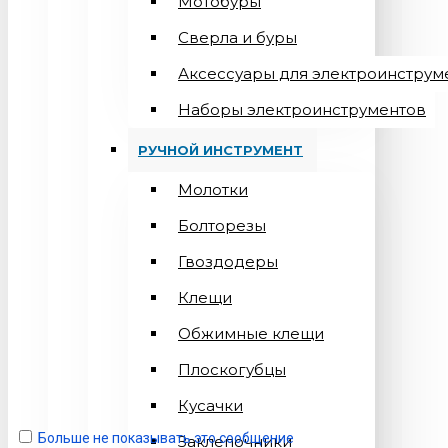
Мотобуры
Сверла и буры
Аксессуары для электроинструм
Наборы электроинструментов
РУЧНОЙ ИНСТРУМЕНТ
Молотки
Болторезы
Гвоздодеры
Клещи
Обжимные клещи
Плоскогубцы
Кусачки
Больше не показывать это сообщение
Заклепочники