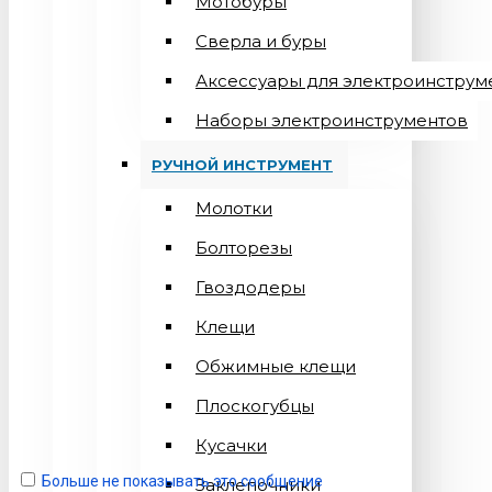
Мотобуры
Сверла и буры
Аксессуары для электроинструм
Наборы электроинструментов
РУЧНОЙ ИНСТРУМЕНТ
Молотки
Болторезы
Гвоздодеры
Клещи
Обжимные клещи
Плоскогубцы
Кусачки
Больше не показывать это сообщение
Заклепочники