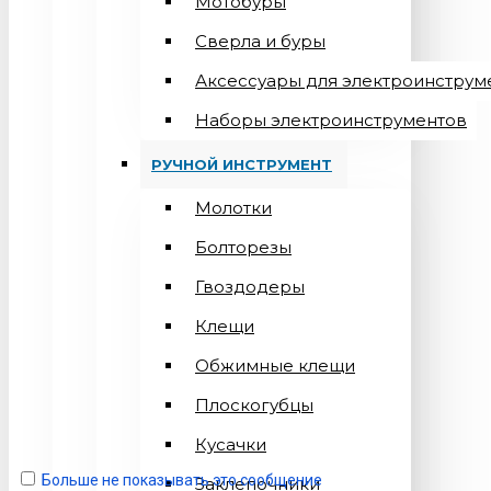
Мотобуры
Сверла и буры
Аксессуары для электроинструм
Наборы электроинструментов
РУЧНОЙ ИНСТРУМЕНТ
Молотки
Болторезы
Гвоздодеры
Клещи
Обжимные клещи
Плоскогубцы
Кусачки
Больше не показывать это сообщение
Заклепочники