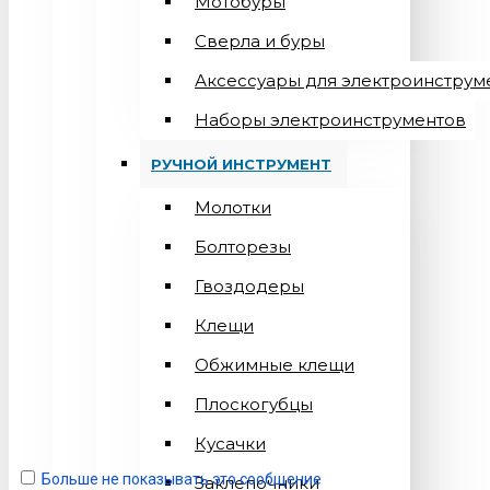
Мотобуры
Сверла и буры
Аксессуары для электроинструм
Наборы электроинструментов
РУЧНОЙ ИНСТРУМЕНТ
Молотки
Болторезы
Гвоздодеры
Клещи
Обжимные клещи
Плоскогубцы
Кусачки
Больше не показывать это сообщение
Заклепочники