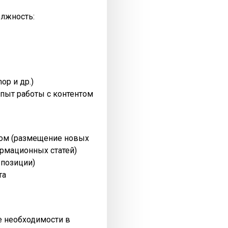
олжность:
op и др.)
пыт работы с контентом
нтом (размещение новых
рмационных статей)
 позиции)
та
ре необходимости в