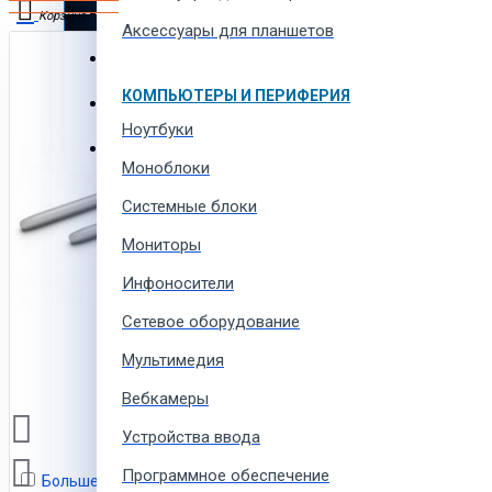
Автотовары и автозапчасти
Корзина
Аксессуары для планшетов
Товары для всей семьи
В корзине пусто!
КОМПЬЮТЕРЫ И ПЕРИФЕРИЯ
Спорт товары, отдых и кемпинг
Ноутбуки
Одежда, обувь и аксессуары
Моноблоки
Системные блоки
Мониторы
Инфоносители
Сетевое оборудование
Мультимедия
Вебкамеры
Устройства ввода
Программное обеспечение
Больше не показывать это сообщение