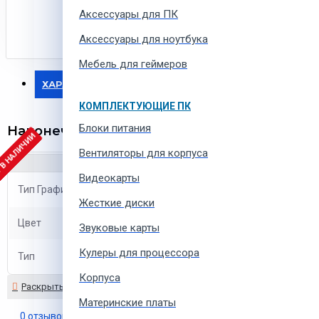
Аксессуары для ПК
Аксессуары для ноутбука
Мебель для геймеров
ХАРАКТЕРИСТИКИ
КОМПЛЕКТУЮЩИЕ ПК
Блоки питания
Наконечник для стилуса Wacom Hard Felt N
 В НАЛИЧИИ
Вентиляторы для корпуса
Видеокарты
Тип Графического планшета
Аксессуары для планшета
Жесткие диски
Цвет
серый
Звуковые карты
Кулеры для процессора
Тип
наконечники для стилуса
Корпуса
Материнские платы
0 отзывов
-
Написать отзыв