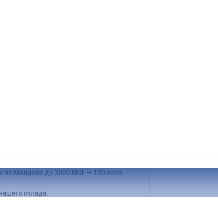
упок на сумму от 500 MDL
к по Кишиневу до 500 MDL — 50 леев
упок на сумму от 3000 MDL
к по Молдове до 3000 MDL — 100 леев
нашего склада.
л. Алба Юлия 113