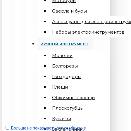
Мотобуры
Сверла и буры
Аксессуары для электроинструм
Наборы электроинструментов
РУЧНОЙ ИНСТРУМЕНТ
Молотки
Болторезы
Гвоздодеры
Клещи
Обжимные клещи
Плоскогубцы
Кусачки
Больше не показывать это сообщение
Заклепочники