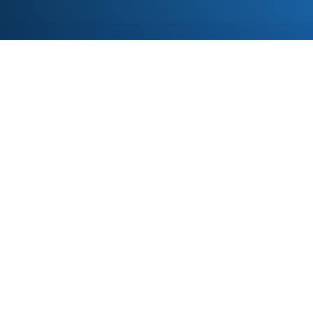
ф Gorenje Essential BO 735