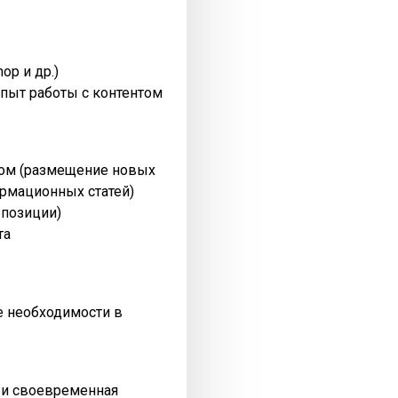
op и др.)
пыт работы с контентом
нтом (размещение новых
рмационных статей)
 позиции)
та
ре необходимости в
я и своевременная