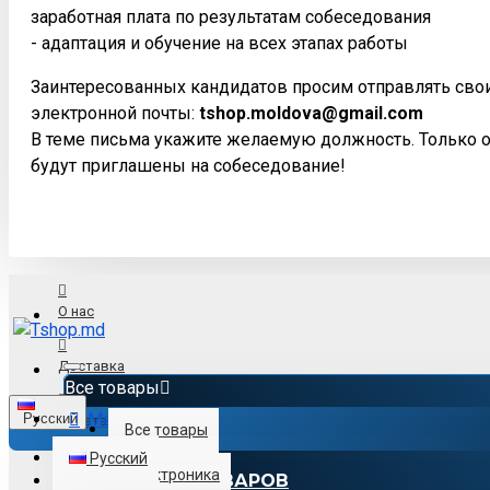
заработная плата по результатам собеседования
- адаптация и обучение на всех этапах работы
Заинтересованных кандидатов просим отправлять сво
электронной почты:
tshop.moldova@gmail.com
В теме письма укажите желаемую должность. Только 
будут приглашены на собеседование!
О нас
Доставка
Все товары
Menu
Русский
Оплата
Все товары
Русский
Электроника
КАТАЛОГ ТОВАРОВ