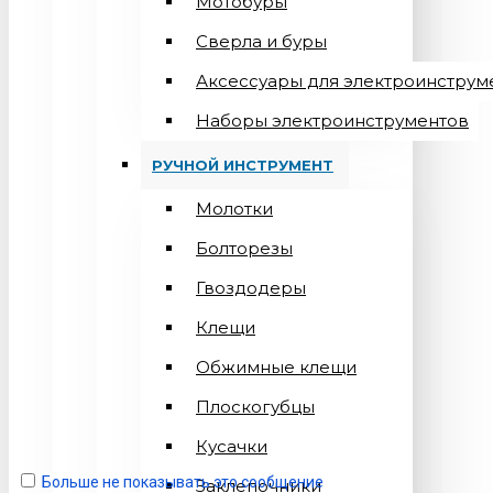
Мотобуры
Сверла и буры
Аксессуары для электроинструм
Наборы электроинструментов
РУЧНОЙ ИНСТРУМЕНТ
Молотки
Болторезы
Гвоздодеры
Клещи
Обжимные клещи
Плоскогубцы
Кусачки
Больше не показывать это сообщение
Заклепочники