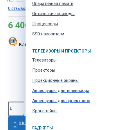
Напряжение
18 В
Оперативная память
0 отзывов
-
Написать отзыв
Оптические приводы
Производитель
Metabo
6 400 MDL
Процессоры
Совместимость
Metabo
SSD накопители
Цвет
зелёный, чёрный
Кэшбэк:
192
MDL
ТЕЛЕВИЗОРЫ И ПРОЕКТОРЫ
Тип
аккумуляторы
Телевизоры
Проекторы
Проекционные экраны
Aксессуары для телевизора
Аксессуары для проекторов
Кронштейны
В КОРЗИНУ
ГАДЖЕТЫ