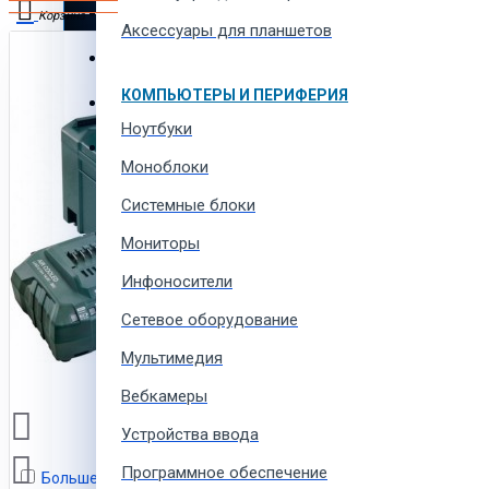
Автотовары и автозапчасти
Корзина
Аксессуары для планшетов
Товары для всей семьи
В корзине пусто!
КОМПЬЮТЕРЫ И ПЕРИФЕРИЯ
Спорт товары, отдых и кемпинг
Ноутбуки
Одежда, обувь и аксессуары
Моноблоки
Системные блоки
Мониторы
Инфоносители
Сетевое оборудование
Мультимедия
Вебкамеры
Устройства ввода
Программное обеспечение
Больше не показывать это сообщение