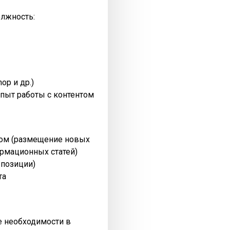
олжность:
op и др.)
пыт работы с контентом
нтом (размещение новых
рмационных статей)
 позиции)
та
ре необходимости в