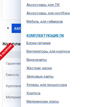
Аксессуары для ПК
Аксессуары для ноутбука
Мебель для геймеров
ХАРАКТЕРИСТИКИ
КОМПЛЕКТУЮЩИЕ ПК
Блоки питания
Комплект аккумуляторов Metabo
 В НАЛИЧИИ
Вентиляторы для корпуса
Видеокарты
Гарантия
12 мес.
Жесткие диски
Емкость
4, 5.5 Ач
Звуковые карты
Кулеры для процессора
Крепление
слайдер
Корпуса
Материал
пластик
Материнские платы