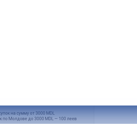
упок на сумму от 500 MDL
к по Кишиневу до 500 MDL — 50 леев
упок на сумму от 3000 MDL
к по Молдове до 3000 MDL — 100 леев
нашего склада.