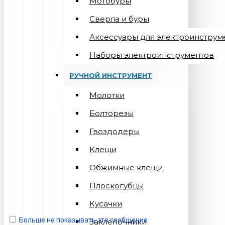
Мотобуры
Сверла и буры
Аксессуары для электроинструм
Наборы электроинструментов
РУЧНОЙ ИНСТРУМЕНТ
Молотки
Болторезы
Гвоздодеры
Клещи
Обжимные клещи
Плоскогубцы
Кусачки
Больше не показывать это сообщение
Заклепочники