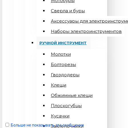
Мотобуры
Сверла и буры
Аксессуары для электроинструм
Наборы электроинструментов
РУЧНОЙ ИНСТРУМЕНТ
Молотки
Болторезы
Гвоздодеры
Клещи
Обжимные клещи
Плоскогубцы
Кусачки
Больше не показывать это сообщение
Заклепочники