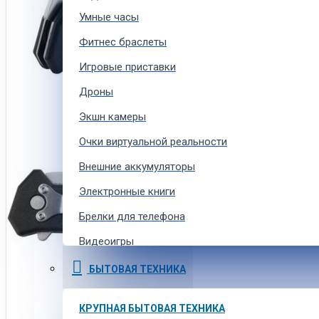
Умные часы
Фитнес браслеты
Игровые приставки
Дроны
Экшн камеры
Очки виртуальной реальности
Внешние аккумуляторы
Электронные книги
Брелки для телефона
Видеоигры
Ремешки для умных часов
БЫТОВАЯ ТЕХНИКА
Аксессуары для экшн-камер
КРУПНАЯ БЫТОВАЯ ТЕХНИКА