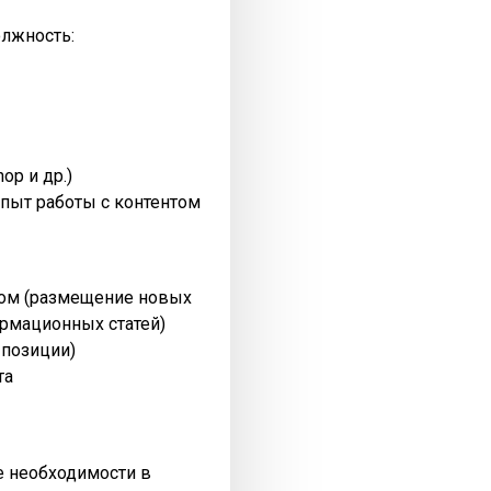
олжность:
op и др.)
пыт работы с контентом
нтом (размещение новых
рмационных статей)
 позиции)
та
ре необходимости в