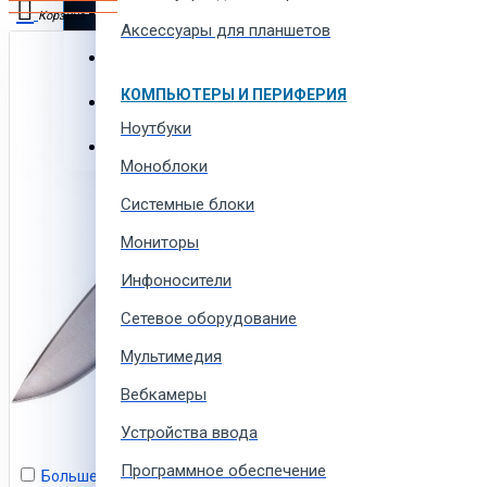
Автотовары и автозапчасти
Корзина
Аксессуары для планшетов
Товары для всей семьи
В корзине пусто!
КОМПЬЮТЕРЫ И ПЕРИФЕРИЯ
Спорт товары, отдых и кемпинг
Ноутбуки
Одежда, обувь и аксессуары
Моноблоки
Системные блоки
Мониторы
Инфоносители
Сетевое оборудование
Мультимедия
Вебкамеры
Устройства ввода
Программное обеспечение
Больше не показывать это сообщение