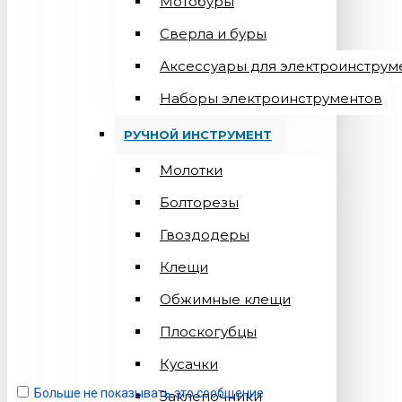
Мотобуры
Сверла и буры
Аксессуары для электроинструм
Наборы электроинструментов
РУЧНОЙ ИНСТРУМЕНТ
Молотки
Болторезы
Гвоздодеры
Клещи
Обжимные клещи
Плоскогубцы
Кусачки
Больше не показывать это сообщение
Заклепочники