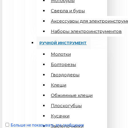
Мотобуры
Сверла и буры
Аксессуары для электроинструм
Наборы электроинструментов
РУЧНОЙ ИНСТРУМЕНТ
Молотки
Болторезы
Гвоздодеры
Клещи
Обжимные клещи
Плоскогубцы
Кусачки
Больше не показывать это сообщение
Заклепочники