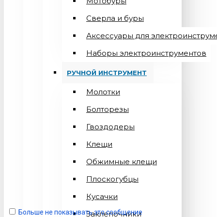
Мотобуры
Сверла и буры
Аксессуары для электроинструм
Наборы электроинструментов
РУЧНОЙ ИНСТРУМЕНТ
Молотки
Болторезы
Гвоздодеры
Клещи
Обжимные клещи
Плоскогубцы
Кусачки
Больше не показывать это сообщение
Заклепочники