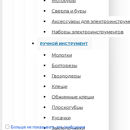
Мотобуры
Сверла и буры
Аксессуары для электроинструм
Наборы электроинструментов
РУЧНОЙ ИНСТРУМЕНТ
Молотки
Болторезы
Гвоздодеры
Клещи
Обжимные клещи
Плоскогубцы
Кусачки
Больше не показывать это сообщение
Заклепочники