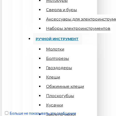
Мотобуры
Сверла и буры
Аксессуары для электроинструм
Наборы электроинструментов
РУЧНОЙ ИНСТРУМЕНТ
Молотки
Болторезы
Гвоздодеры
Клещи
Обжимные клещи
Плоскогубцы
Кусачки
Больше не показывать это сообщение
Заклепочники