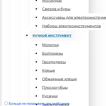
Мотобуры
Сверла и буры
Аксессуары для электроинструм
Наборы электроинструментов
РУЧНОЙ ИНСТРУМЕНТ
Молотки
Болторезы
Гвоздодеры
Клещи
Обжимные клещи
Плоскогубцы
Кусачки
Больше не показывать это сообщение
Заклепочники