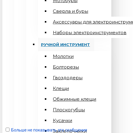
Мотобуры
Сверла и буры
Аксессуары для электроинструм
Наборы электроинструментов
РУЧНОЙ ИНСТРУМЕНТ
Молотки
Болторезы
Гвоздодеры
Клещи
Обжимные клещи
Плоскогубцы
Кусачки
Больше не показывать это сообщение
Заклепочники