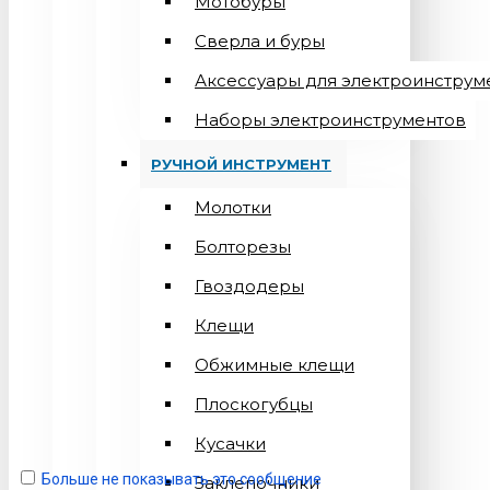
Мотобуры
Сверла и буры
Аксессуары для электроинструм
Наборы электроинструментов
РУЧНОЙ ИНСТРУМЕНТ
Молотки
Болторезы
Гвоздодеры
Клещи
Обжимные клещи
Плоскогубцы
Кусачки
Больше не показывать это сообщение
Заклепочники