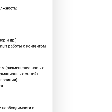
олжность:
op и др.)
пыт работы с контентом
нтом (размещение новых
рмационных статей)
 позиции)
та
ре необходимости в