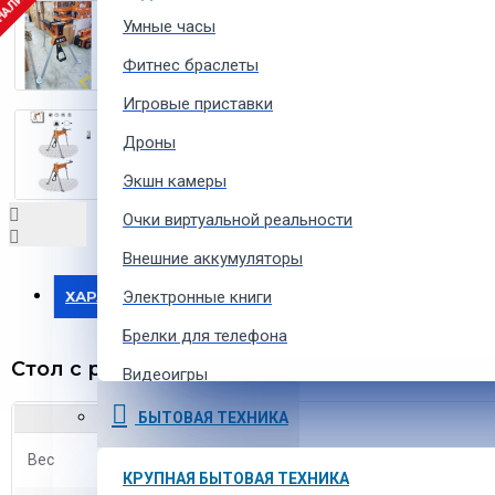
 НАЛИЧИИ
Умные часы
Фитнес браслеты
Игровые приставки
Дроны
Экшн камеры
Очки виртуальной реальности
Внешние аккумуляторы
ХАРАКТЕРИСТИКИ
Электронные книги
Брелки для телефона
Стол с разметкой AEG AU1000
Видеоигры
Ремешки для умных часов
БЫТОВАЯ ТЕХНИКА
Аксессуары для экшн-камер
Вес
16.5 кг
КРУПНАЯ БЫТОВАЯ ТЕХНИКА