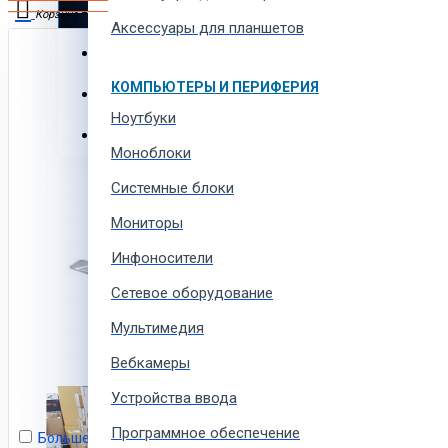
Автотовары и автозапчасти
Корзина
Аксессуары для планшетов
Товары для всей семьи
В корзине пусто!
КОМПЬЮТЕРЫ И ПЕРИФЕРИЯ
Спорт товары, отдых и кемпинг
Ноутбуки
Одежда, обувь и аксессуары
Моноблоки
Системные блоки
Мониторы
Инфоносители
Сетевое оборудование
Мультимедия
Вебкамеры
Устройства ввода
Программное обеспечение
Больше не показывать это сообщение