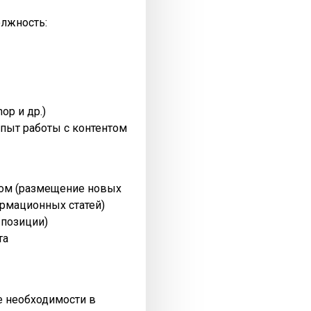
олжность:
op и др.)
пыт работы с контентом
нтом (размещение новых
рмационных статей)
 позиции)
та
ре необходимости в