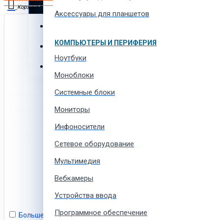
Автотовары и автозапчасти
Корзина
Аксессуары для планшетов
Товары для всей семьи
В корзине пусто!
КОМПЬЮТЕРЫ И ПЕРИФЕРИЯ
Спорт товары, отдых и кемпинг
Ноутбуки
Одежда, обувь и аксессуары
Моноблоки
Системные блоки
Мониторы
Инфоносители
Сетевое оборудование
Мультимедия
Вебкамеры
Устройства ввода
Программное обеспечение
Больше не показывать это сообщение