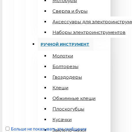
Мотобуры
Сверла и буры
Аксессуары для электроинструм
Наборы электроинструментов
РУЧНОЙ ИНСТРУМЕНТ
Молотки
Болторезы
Гвоздодеры
Клещи
Обжимные клещи
Плоскогубцы
Кусачки
Больше не показывать это сообщение
Заклепочники