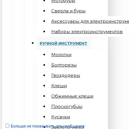
Мотобуры
Сверла и буры
Аксессуары для электроинструм
Наборы электроинструментов
РУЧНОЙ ИНСТРУМЕНТ
Молотки
Болторезы
Гвоздодеры
Клещи
Обжимные клещи
Плоскогубцы
Кусачки
Больше не показывать это сообщение
Заклепочники