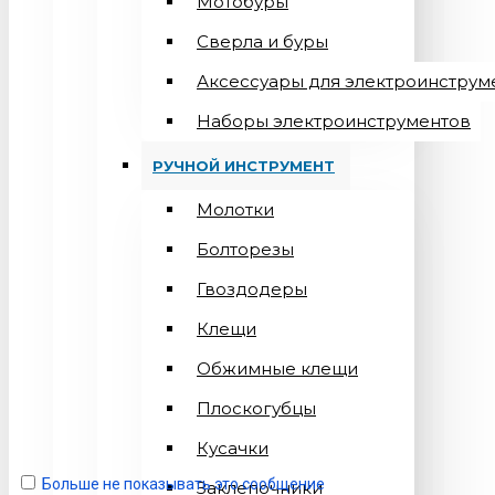
Мотобуры
Сверла и буры
Аксессуары для электроинструм
Наборы электроинструментов
РУЧНОЙ ИНСТРУМЕНТ
Молотки
Болторезы
Гвоздодеры
Клещи
Обжимные клещи
Плоскогубцы
Кусачки
Больше не показывать это сообщение
Заклепочники