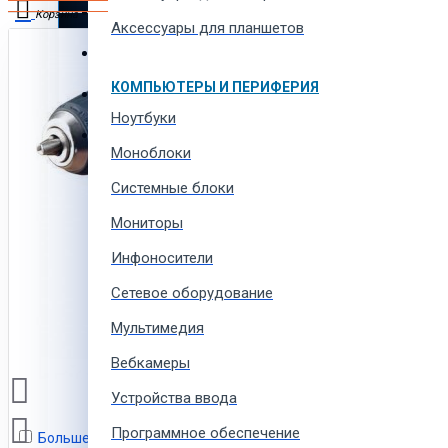
Автотовары и автозапчасти
Корзина
Аксессуары для планшетов
Товары для всей семьи
В корзине пусто!
КОМПЬЮТЕРЫ И ПЕРИФЕРИЯ
Спорт товары, отдых и кемпинг
Ноутбуки
Одежда, обувь и аксессуары
Моноблоки
Системные блоки
Мониторы
Инфоносители
Сетевое оборудование
Мультимедия
Вебкамеры
Устройства ввода
Программное обеспечение
Больше не показывать это сообщение