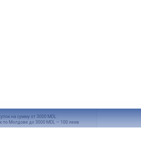
упок на сумму от 500 MDL
к по Кишиневу до 500 MDL — 50 леев
упок на сумму от 3000 MDL
к по Молдове до 3000 MDL — 100 леев
нашего склада.