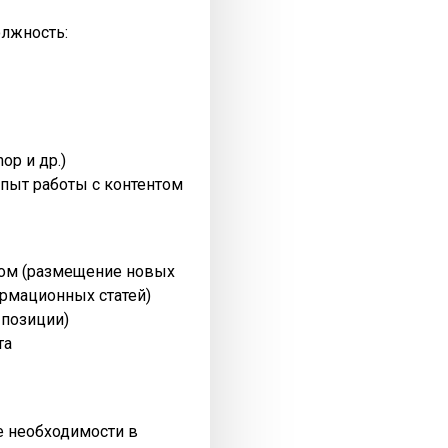
олжность:
op и др.)
пыт работы с контентом
нтом (размещение новых
рмационных статей)
 позиции)
та
ре необходимости в