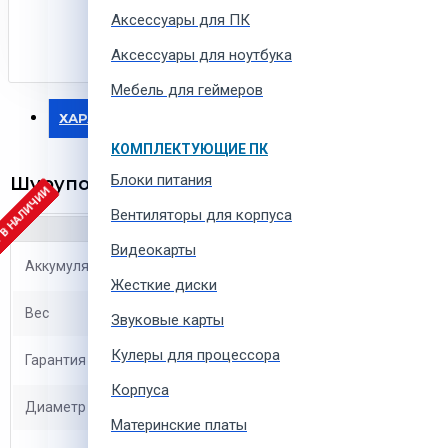
Аксессуары для ПК
Аксессуары для ноутбука
Мебель для геймеров
ХАРАКТЕРИСТИКИ
КОМПЛЕКТУЮЩИЕ ПК
Блоки питания
Шуруповерт аккумуляторный Bosch GSB 12
 В НАЛИЧИИ
Вентиляторы для корпуса
Видеокарты
Aккумуляторов в комплекте
2
Жесткие диски
Вес
0.8 кг
Звуковые карты
Кулеры для процессора
Гарантия
12 мес.
Корпуса
Диаметр патрона
0.8 - 10 мм
Материнские платы