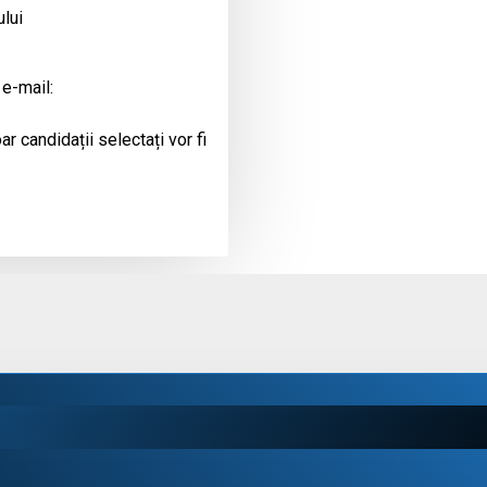
ului
 e-mail:
r candidații selectați vor fi