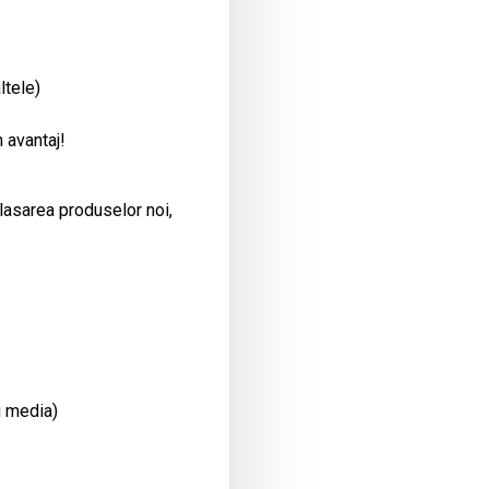
ltele)
 avantaj!
plasarea produselor noi,
i media)