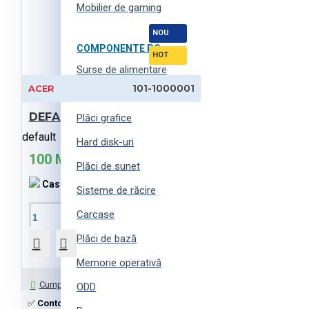
Mobilier de gaming
NOU
COMPONENTE PC
HOT
Surse de alimentare
101-1000001
ACER
Ventilatoare de carcasă
DEFAULT-products (ro)
Plăci grafice
default
Hard disk-uri
100 MDL
Plăci de sunet
Cashback:
0 MDL
Sisteme de răcire
Carcase
În Coş
Plăci de bază
Memorie operativă
Întrebați-ne
Cumpără cu 1 click
ODD
✅
Contoare de bancnote
cu livrare în Moldova la cost atractiv. ⚡
Ech