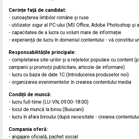
Cerințe față de candidat:
- cunoașterea limbilor române și ruse
- utilizator sigur al PC-ului (MS Office, Adobe Photoshop și a
- capacitatea de a lucra cu volum mare de informație
- experiență de lucru în domeniul contentului - vă constitui un
Responsabilitățile principale:
- completarea site-urilor și a rețelelor populare cu content (
campanii și promoții publicitare, articole de informare)
- lucru cu baza de date 1С (întroducerea produselor noi)
- organizarea evenimentelor în crearea contentului media
Condiții de muncă:
- lucru full-time (LU-VN, 09:00-18:00)
- locul de muncă la birou (Buiucani)
- lucru în afara biroului (după necesitate - crearea contentulu
Compania oferă:
- angajare oficială, pachet social