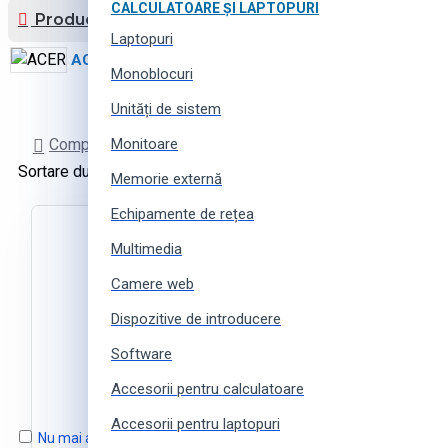
CALCULATOARE ȘI LAPTOPURI
Producător
Laptopuri
ACER
1
Monoblocuri
Unități de sistem
Comparare Produse
Monitoare
Sortare după:
Produse pe pagină:
Memorie externă
Echipamente de rețea
Multimedia
Camere web
Dispozitive de introducere
Software
Accesorii pentru calculatoare
Accesorii pentru laptopuri
Nu mai arătați acest mesaj