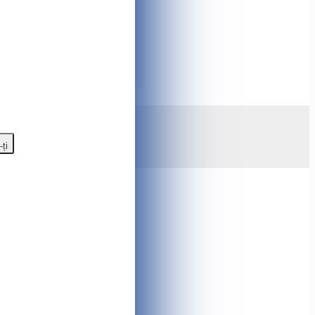
e. ✨ Informații complete despre
e produs, adăugați la comparație,
ul de telefon ☎️
079930960
sau
oferte speciale, bonuri și multe
gazinului online Tshop.md
-ți