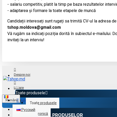
- salariu competitiv, platit la timp pe baza rezultatelor intervi
- adaptarea și formare la toate etapele de muncă
Candidații interesați sunt rugați sa trimită CV-ul la adresa de
tshop.moldova@gmail.com
Vă rugăm sa indicați poziția dorită în subiectul e-mailului. Doa
invitați la un interviu!
Despre noi
Livrare
Toate produsele
Menu
Română
Achitare
Toate produsele
Русский
Electronică
CATALOGUL PRODUSELOR