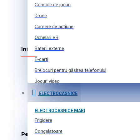
Console de jocuri
Drone
Camere de acțiune
Ochelari VR
Baterii externe
Informația
E-carti
Cum cumpărați online
Brelocuri pentru găsirea telefonului
Metode de achitare
Cumpărături în credit
Jocuri video
Livrarea produselor
Curele pentru ceasuri inteligente
ELECTROCASNICE
Program de afiliere
Accesorii pentru camere de acțiune
Harta site-ului
ELECTROCASNICE MARI
Toate produsele
Frigidere
TEHNICĂ FOTO
Camere SLR
Congelatoare
Pentru cumpărători