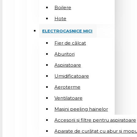
Boilere
Hote
ELECTROCASNICE MICI
Fier de călcat
Aburitori
Aspiratoare
Umidificatoare
Aeroterme
Ventilatoare
Mașini peeling hainelor
Accesorii și filtre pentru aspiratoare
Aparate de curățat cu abur și mopu