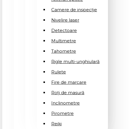
Camere de inspecție
Nivelire laser
Detectoare
Multimetre
Tahometre
Rigle multi-unghiulară
Rulete
Fire de marcare
Roți de masură
Inclinometre
Pirometre
Reiki