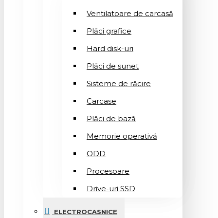
Ventilatoare de carcasă
Plăci grafice
Hard disk-uri
Plăci de sunet
Sisteme de răcire
Carcase
Plăci de bază
Memorie operativă
ODD
Procesoare
Drive-uri SSD
ELECTROCASNICE