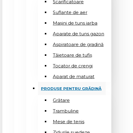
Scarificatoare
Suflantе de aer
Mașini de tuns iarba
Aparate de tuns gazon
Aspiratoare de gradină
Tăietoare de tufiș
Tocator de crengi
Aparat de maturat
PRODUSE PENTRU GRĂDINĂ
Grătare
Trambuline
Mese de tenis
Zidurile suedeze