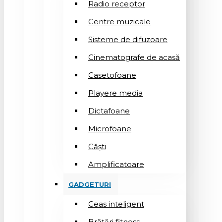
Radio receptor
Centre muzicale
Sisteme de difuzoare
Cinematografe de acasă
Casetofoane
Playere media
Dictafoane
Microfoane
Căşti
Amplificatoare
GADGETURI
Ceas inteligent
Brățări fitness