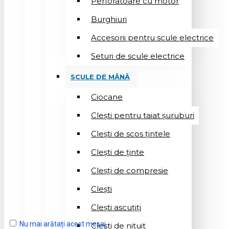
Perforatoare cu motor
Burghiuri
Accesorii pentru scule electrice
Seturi de scule electrice
SCULE DE MÂNĂ
Ciocane
Cleşti pentru taiat șuruburi
Clești de scos țintele
Clești de ținte
Cleșți de compresie
Cleşti
Clești ascuțiți
Nu mai arătați acest mesaj
Cleşti de nituit