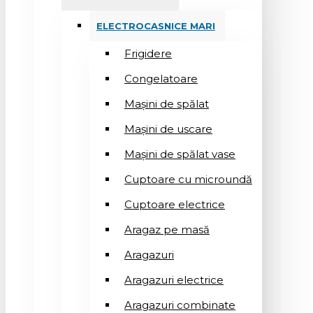
ELECTROCASNICE MARI
Frigidere
Congelatoare
Mașini de spălat
Mașini de uscare
Mașini de spălat vase
Cuptoare cu microundă
Cuptoare electrice
Aragaz pe masă
Aragazuri
Aragazuri electrice
Aragazuri combinate