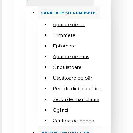
SĂNĂTATE ȘI FRUMUSEȚE
Aparate de ras
Trimmere
Epilatoare
Aparate de tuns
Ondulatoare
Uscătoare de păr
Perii de dinți electrice
Seturi de manichiură
Oglinzi
Cântare de podea
JUCĂRII PENTRU COPII