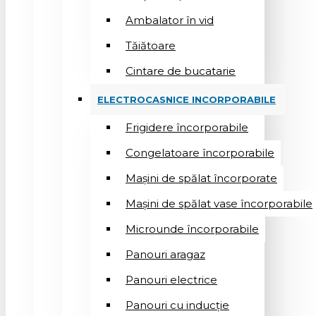
Ambalator în vid
Tăiătoare
Cintare de bucatarie
ELECTROCASNICE INCORPORABILE
Frigidere încorporabile
Congelatoare încorporabile
Mașini de spălat încorporate
Mașini de spălat vase încorporabile
Microunde încorporabile
Panouri aragaz
Panouri electrice
Panouri cu inducție