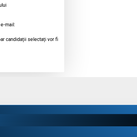
ului
 e-mail:
r candidații selectați vor fi