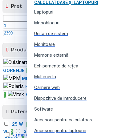
CALCULATOARE ȘI LAPTOPURI
Preț
Laptopuri
Monoblocuri
MDL
MDL
Unități de sistem
Monitoare
Producător
Memorie externă
Cuisinart
1
Echipamente de rețea
GORENJE
Mesko
4
1
Multimedia
MPM
Philips
3
1
Polaris
TEFAL
3
Camere web
Vitek
1
2
Dispozitive de introducere
Software
Putere
Accesorii pentru calculatoare
25 W
40 W
100
1
1
Accesorii pentru laptopuri
W
300 W
600 W
2
1
1
Nu mai arătați acest mesaj