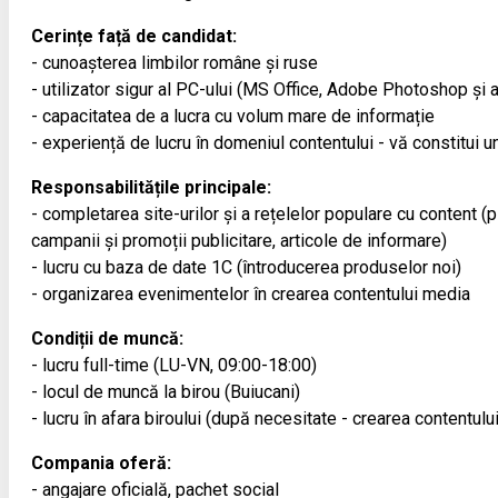
Cerințe față de candidat:
- cunoașterea limbilor române și ruse
- utilizator sigur al PC-ului (MS Office, Adobe Photoshop și a
- capacitatea de a lucra cu volum mare de informație
- experiență de lucru în domeniul contentului - vă constitui un
Responsabilitățile principale:
- completarea site-urilor și a rețelelor populare cu content (
campanii și promoții publicitare, articole de informare)
- lucru cu baza de date 1С (întroducerea produselor noi)
- organizarea evenimentelor în crearea contentului media
Condiții de muncă:
- lucru full-time (LU-VN, 09:00-18:00)
- locul de muncă la birou (Buiucani)
- lucru în afara biroului (după necesitate - crearea contentulu
Compania oferă:
- angajare oficială, pachet social