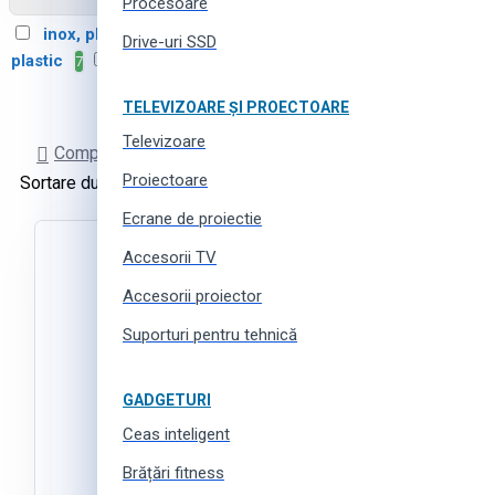
Procesoare
inox, plastic
metal,
3
Drive-uri SSD
plastic
plastic
7
2
TELEVIZOARE ȘI PROECTOARE
Televizoare
Comparare Produse
Proiectoare
Sortare după:
Produse pe pagină:
Ecrane de proiectie
Accesorii TV
Accesorii proiector
Suporturi pentru tehnică
GADGETURI
Ceas inteligent
Brățări fitness