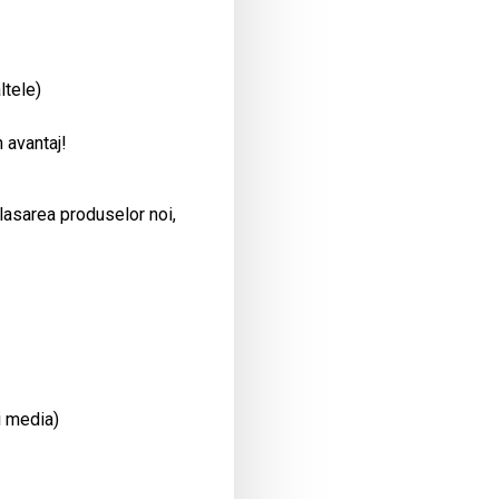
ltele)
 avantaj!
plasarea produselor noi,
i media)