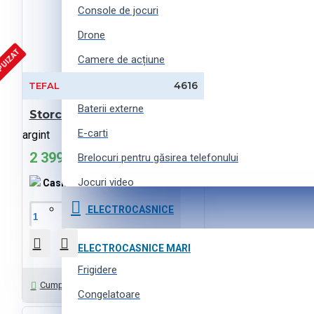
Console de jocuri
Drone
PUIZAT
Camere de acțiune
Ochelari VR
4616
TEFAL
Baterii externe
Storcator Tefal ELEA DUO
E-carti
argint
2 399 MDL
Brelocuri pentru găsirea telefonului
Jocuri video
Cashback:
48 MDL
Curele pentru ceasuri inteligente
ELECTROCASNICE
În Coş
Accesorii pentru camere de acțiune
ELECTROCASNICE MARI
Frigidere
TEHNICĂ FOTO
Întrebați-ne
Cumpără cu 1 click
Camere SLR
Congelatoare