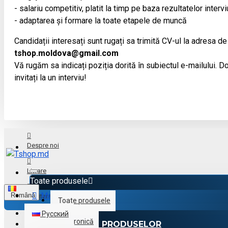
- salariu competitiv, platit la timp pe baza rezultatelor intervi
- adaptarea și formare la toate etapele de muncă
Candidații interesați sunt rugați sa trimită CV-ul la adresa de
tshop.moldova@gmail.com
Vă rugăm sa indicați poziția dorită în subiectul e-mailului. Doa
invitați la un interviu!
Despre noi
Livrare
Toate produsele
Menu
Română
Achitare
Toate produsele
Русский
Electronică
CATALOGUL PRODUSELOR