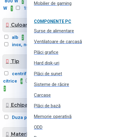
800 W
900 W
1100
2
2
Mobilier de gaming
W
1500 W
1
1
COMPONENTE PC
Culoarea
Surse de alimentare
alb
argint
inox
2
2
2
Ventilatoare de carcasă
inox, negru
negru
1
5
Plăci grafice
Tip
Hard disk-uri
centrifugal
Plăci de sunet
pentru
10
citrice
storcatoare cu șurub
4
Sisteme de răcire
2
Carcase
Echipamente
Plăci de bază
Memorie operativă
Duza pentru citrice
1
ODD
Materialul carcasei