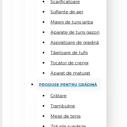
Scarificatoare
Suflantе de aer
Mașini de tuns iarba
Aparate de tuns gazon
Aspiratoare de gradină
Tăietoare de tufiș
Tocator de crengi
Aparat de maturat
PRODUSE PENTRU GRĂDINĂ
Grătare
Trambuline
Mese de tenis
Zidurile suedeze