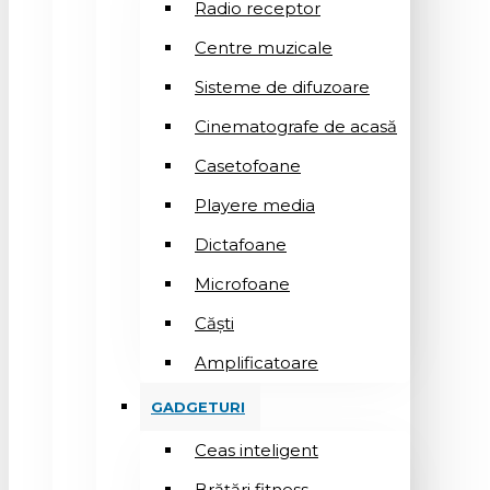
Radio receptor
Centre muzicale
Sisteme de difuzoare
Cinematografe de acasă
Casetofoane
Playere media
Dictafoane
Microfoane
Căşti
Amplificatoare
GADGETURI
Ceas inteligent
Brățări fitness