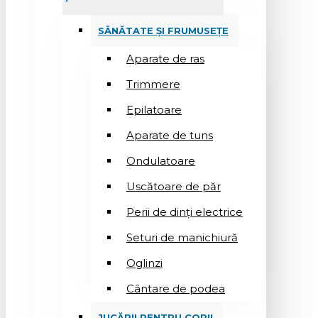
SĂNĂTATE ȘI FRUMUSEȚE
Aparate de ras
Trimmere
Epilatoare
Aparate de tuns
Ondulatoare
Uscătoare de păr
Perii de dinți electrice
Seturi de manichiură
Oglinzi
Cântare de podea
JUCĂRII PENTRU COPII