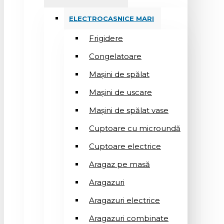
ELECTROCASNICE MARI
Frigidere
Congelatoare
Mașini de spălat
Mașini de uscare
Mașini de spălat vase
Cuptoare cu microundă
Cuptoare electrice
Aragaz pe masă
Aragazuri
Aragazuri electrice
Aragazuri combinate