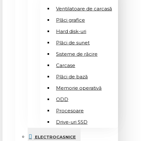
Ventilatoare de carcasă
Plăci grafice
Hard disk-uri
Plăci de sunet
Sisteme de răcire
Carcase
Plăci de bază
Memorie operativă
ODD
Procesoare
Drive-uri SSD
ELECTROCASNICE