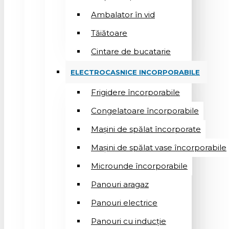
Ambalator în vid
Tăiătoare
Cintare de bucatarie
ELECTROCASNICE INCORPORABILE
Frigidere încorporabile
Congelatoare încorporabile
Mașini de spălat încorporate
Mașini de spălat vase încorporabile
Microunde încorporabile
Panouri aragaz
Panouri electrice
Panouri cu inducție