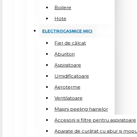
Boilere
Hote
ELECTROCASNICE MICI
Fier de călcat
Aburitori
Aspiratoare
Umidificatoare
Aeroterme
Ventilatoare
Mașini peeling hainelor
Accesorii și filtre pentru aspiratoare
Aparate de curățat cu abur și mopu