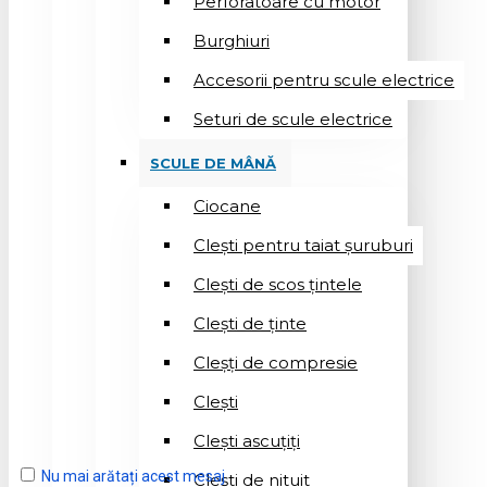
Perforatoare cu motor
Burghiuri
Accesorii pentru scule electrice
Seturi de scule electrice
SCULE DE MÂNĂ
Ciocane
Cleşti pentru taiat șuruburi
Clești de scos țintele
Clești de ținte
Cleșți de compresie
Cleşti
Clești ascuțiți
Nu mai arătați acest mesaj
Cleşti de nituit