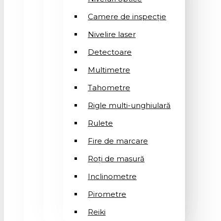
Camere de inspecție
Nivelire laser
Detectoare
Multimetre
Tahometre
Rigle multi-unghiulară
Rulete
Fire de marcare
Roți de masură
Inclinometre
Pirometre
Reiki