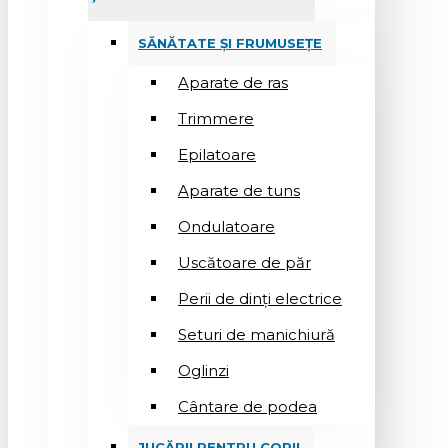
SĂNĂTATE ȘI FRUMUSEȚE
Aparate de ras
Trimmere
Epilatoare
Aparate de tuns
Ondulatoare
Uscătoare de păr
Perii de dinți electrice
Seturi de manichiură
Oglinzi
Cântare de podea
JUCĂRII PENTRU COPII