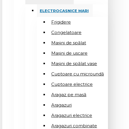
ELECTROCASNICE MARI
Frigidere
Congelatoare
Mașini de spălat
Mașini de uscare
Mașini de spălat vase
Cuptoare cu microundă
Cuptoare electrice
Aragaz pe masă
Aragazuri
Aragazuri electrice
Aragazuri combinate