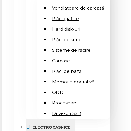
Ventilatoare de carcasă
Plăci grafice
Hard disk-uri
Plăci de sunet
Sisteme de răcire
Carcase
Plăci de bază
Memorie operativă
ODD
Procesoare
Drive-uri SSD
ELECTROCASNICE