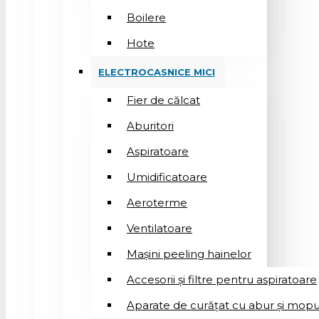
Boilere
Hote
ELECTROCASNICE MICI
Fier de călcat
Aburitori
Aspiratoare
Umidificatoare
Aeroterme
Ventilatoare
Mașini peeling hainelor
Accesorii și filtre pentru aspiratoare
Aparate de curățat cu abur și mopu