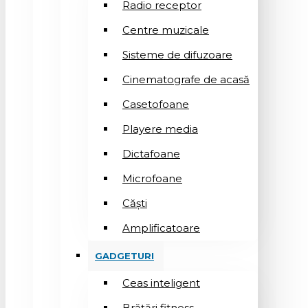
Radio receptor
Centre muzicale
Sisteme de difuzoare
Cinematografe de acasă
Casetofoane
Playere media
Dictafoane
Microfoane
Căşti
Amplificatoare
GADGETURI
Ceas inteligent
Brățări fitness