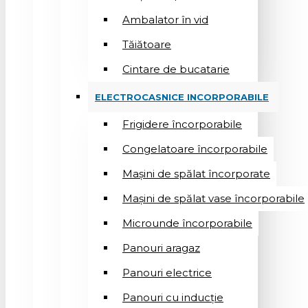
Ambalator în vid
Tăiătoare
Cintare de bucatarie
ELECTROCASNICE INCORPORABILE
Frigidere încorporabile
Congelatoare încorporabile
Mașini de spălat încorporate
Mașini de spălat vase încorporabile
Microunde încorporabile
Panouri aragaz
Panouri electrice
Panouri cu inducție