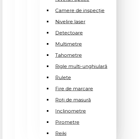
Camere de inspecție
Nivelire laser
Detectoare
Multimetre
Tahometre
Rigle multi-unghiulară
Rulete
Fire de marcare
Roți de masură
Inclinometre
Pirometre
Reiki