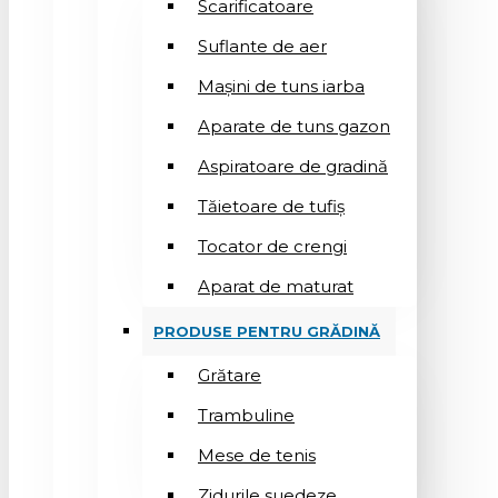
Scarificatoare
Suflantе de aer
Mașini de tuns iarba
Aparate de tuns gazon
Aspiratoare de gradină
Tăietoare de tufiș
Tocator de crengi
Aparat de maturat
PRODUSE PENTRU GRĂDINĂ
Grătare
Trambuline
Mese de tenis
Zidurile suedeze