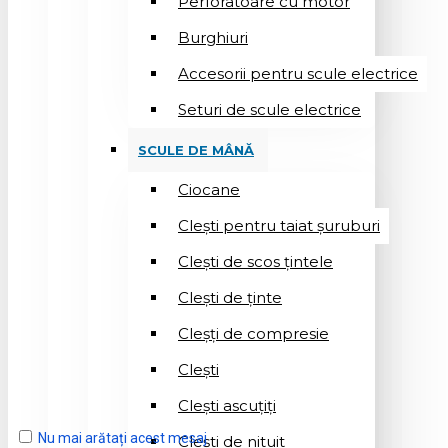
Perforatoare cu motor
Burghiuri
Accesorii pentru scule electrice
Seturi de scule electrice
SCULE DE MÂNĂ
Ciocane
Cleşti pentru taiat șuruburi
Clești de scos țintele
Clești de ținte
Cleșți de compresie
Cleşti
Clești ascuțiți
Nu mai arătați acest mesaj
Cleşti de nituit