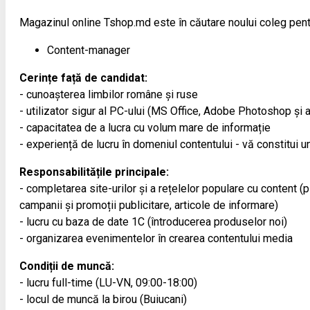
Magazinul online Tshop.md este în căutare noului coleg pent
Content-manager
Cerințe față de candidat:
- cunoașterea limbilor române și ruse
- utilizator sigur al PC-ului (MS Office, Adobe Photoshop și a
- capacitatea de a lucra cu volum mare de informație
- experiență de lucru în domeniul contentului - vă constitui un
Responsabilitățile principale:
- completarea site-urilor și a rețelelor populare cu content (
campanii și promoții publicitare, articole de informare)
- lucru cu baza de date 1С (întroducerea produselor noi)
- organizarea evenimentelor în crearea contentului media
Condiții de muncă:
- lucru full-time (LU-VN, 09:00-18:00)
- locul de muncă la birou (Buiucani)