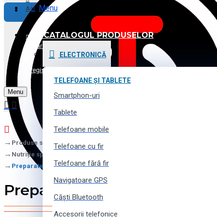
Menu
Achitare
CATALOGUL PRODUSELOR
Promoții și Reduceri
Logare
ELECTRONICĂ
Voucher cadou
Înregistrare
TELEFOANE ȘI TABLETE
Menu
Contacte
Smartphon-uri
Tablete
Telefoane mobile
Produse sportive, pentru tourism și camping
Telefoane cu fir
Nutriție sportivă
Telefoane fără fir
Preparate pentru articulații
Navigatoare GPS
Preparate pentru articulații
Căști Bluetooth
Accesorii telefonice