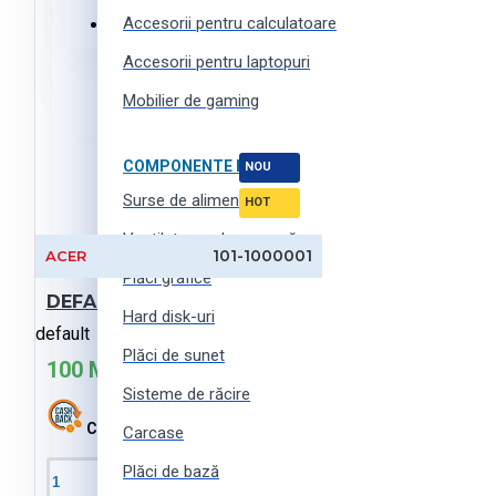
Accesorii pentru calculatoare
Haine, încălțăminte și accesorii
Accesorii pentru laptopuri
Mobilier de gaming
COMPONENTE PC
NOU
Surse de alimentare
HOT
Ventilatoare de carcasă
101-1000001
ACER
Plăci grafice
DEFAULT-products (ro)
Hard disk-uri
default
Plăci de sunet
100 MDL
Sisteme de răcire
Cashback:
0 MDL
Carcase
Plăci de bază
În Coş