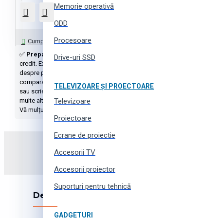
Memorie operativă
ODD
Întrebați-ne
Procesoare
Cumpără cu 1 click
✅
Preparate pentru articulații
cu livrare în Moldova la prețuri mici. ⚡
Drive-uri SSD
credit. Excelentă calitate și garanție oficială de la producător. ➤➤➤ G
despre produs: descriere, caracteristici, imagini, producătorul și recen
comparație, favorite, coșul de cumpărături sau cumpărați cu un singur cli
TELEVIZOARE ȘI PROECTOARE
sau scrieți-ne prin online chat, messengeri sau rețele sociale, folosind 
multe altele - tot asta pentru partenerii noștri a megamarketului online
Televizoare
T
Vă mulțumim pentru cumpărături!
Proiectoare
Ecrane de proiectie
Abonați-vă la newsletter și
Accesorii TV
Accesorii proiector
Suporturi pentru tehnică
Despre companie
GADGETURI