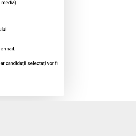
i media)
ului
 e-mail:
r candidații selectați vor fi