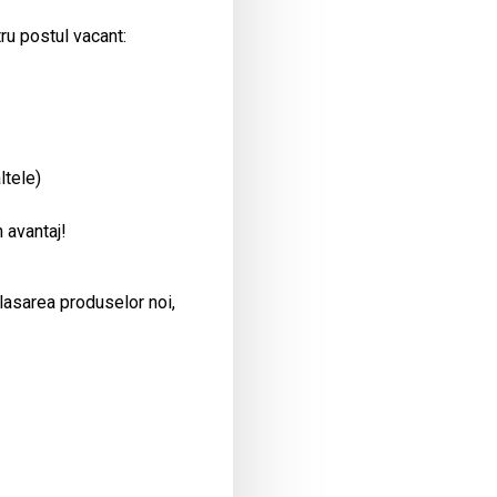
ru postul vacant:
ltele)
 avantaj!
plasarea produselor noi,