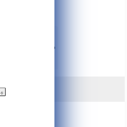
e pentru articulații e posibil în
onente. ✨ Informații complete
ebare despre produs, adăugați la
la numărul de telefon ☎️
079930960
suri, oferte speciale, cupoane și
gazinului online Tshop.md
-ți