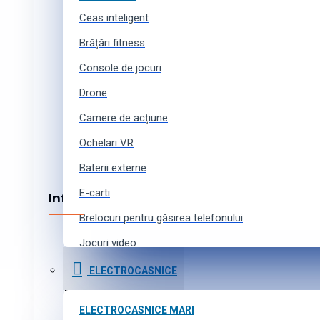
Despre noi
Ceas inteligent
Echipa noastră
Colaborare
Brățări fitness
Locuri vacante
Console de jocuri
Contacte
Drone
Camere de acțiune
Ochelari VR
Baterii externe
E-carti
Informația
Brelocuri pentru găsirea telefonului
Cum cumpărați online
Jocuri video
Metode de achitare
Curele pentru ceasuri inteligente
Cumpărături în credit
ELECTROCASNICE
Livrarea produselor
Accesorii pentru camere de acțiune
Program de afiliere
ELECTROCASNICE MARI