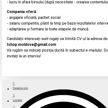
- lucru în afara biroului (după necesitate - crearea contentulu
Compania oferă:
- angajare oficială, pachet social
- salariu competitiv, platit la timp pe baza rezultatelor intervi
- adaptarea și formare la toate etapele de muncă
Candidații interesați sunt rugați sa trimită CV-ul la adresa de
tshop.moldova@gmail.com
Vă rugăm sa indicați poziția dorită în subiectul e-mailului. Doa
invitați la un interviu!
Despre noi
Livrare