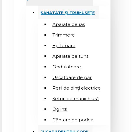
SĂNĂTATE ȘI FRUMUSEȚE
Aparate de ras
Trimmere
Epilatoare
Aparate de tuns
Ondulatoare
Uscătoare de păr
Perii de dinți electrice
Seturi de manichiură
Oglinzi
Cântare de podea
JUCĂRII PENTRU COPII