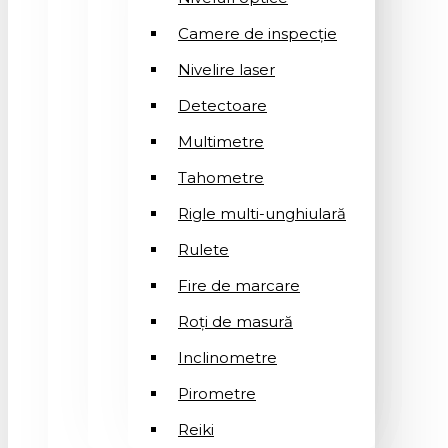
Camere de inspecție
Nivelire laser
Detectoare
Multimetre
Tahometre
Rigle multi-unghiulară
Rulete
Fire de marcare
Roți de masură
Inclinometre
Pirometre
Reiki