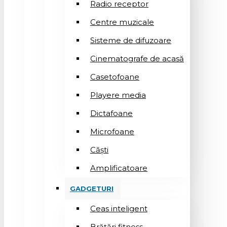
Radio receptor
Centre muzicale
Sisteme de difuzoare
Cinematografe de acasă
Casetofoane
Playere media
Dictafoane
Microfoane
Căşti
Amplificatoare
GADGETURI
Ceas inteligent
Brățări fitness