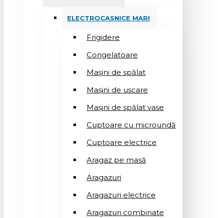
ELECTROCASNICE MARI
Frigidere
Congelatoare
Mașini de spălat
Mașini de uscare
Mașini de spălat vase
Cuptoare cu microundă
Cuptoare electrice
Aragaz pe masă
Aragazuri
Aragazuri electrice
Aragazuri combinate