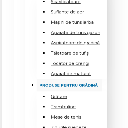
Scarificatoare
Suflantе de aer
Mașini de tuns iarba
Aparate de tuns gazon
Aspiratoare de gradină
Tăietoare de tufiș
Tocator de crengi
Aparat de maturat
PRODUSE PENTRU GRĂDINĂ
Grătare
Trambuline
Mese de tenis
Zidurile suedeze