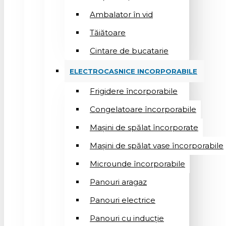
Ambalator în vid
Tăiătoare
Cintare de bucatarie
ELECTROCASNICE INCORPORABILE
Frigidere încorporabile
Congelatoare încorporabile
Mașini de spălat încorporate
Mașini de spălat vase încorporabile
Microunde încorporabile
Panouri aragaz
Panouri electrice
Panouri cu inducție