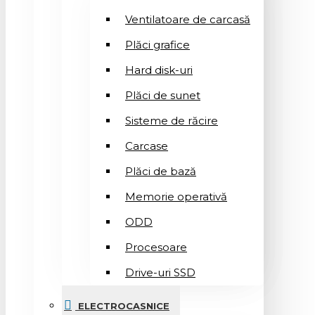
Ventilatoare de carcasă
Plăci grafice
Hard disk-uri
Plăci de sunet
Sisteme de răcire
Carcase
Plăci de bază
Memorie operativă
ODD
Procesoare
Drive-uri SSD
ELECTROCASNICE