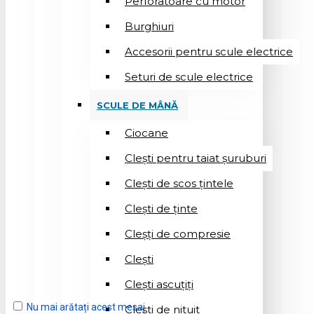
Perforatoare cu motor
Burghiuri
Accesorii pentru scule electrice
Seturi de scule electrice
SCULE DE MÂNĂ
Ciocane
Cleşti pentru taiat șuruburi
Clești de scos țintele
Clești de ținte
Cleșți de compresie
Cleşti
Clești ascuțiți
Nu mai arătați acest mesaj
Cleşti de nituit