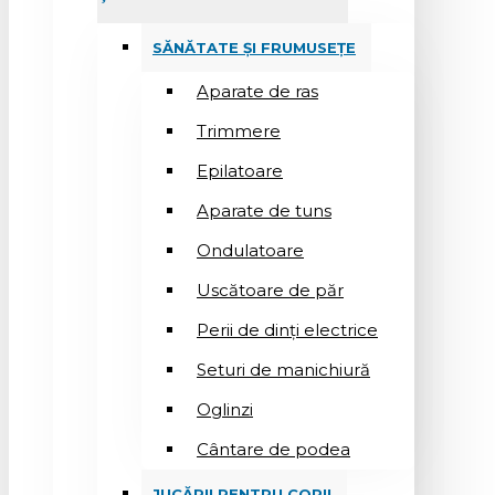
SĂNĂTATE ȘI FRUMUSEȚE
Aparate de ras
Trimmere
Epilatoare
Aparate de tuns
Ondulatoare
Uscătoare de păr
Perii de dinți electrice
Seturi de manichiură
Oglinzi
Cântare de podea
JUCĂRII PENTRU COPII