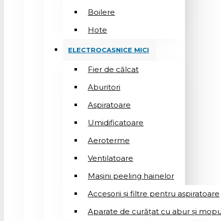
Boilere
Hote
ELECTROCASNICE MICI
Fier de călcat
Aburitori
Aspiratoare
Umidificatoare
Aeroterme
Ventilatoare
Mașini peeling hainelor
Accesorii și filtre pentru aspiratoare
Aparate de curățat cu abur și mopu