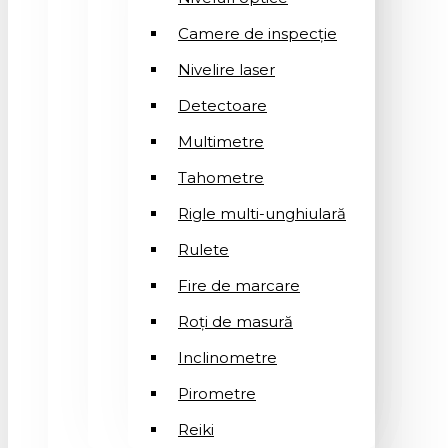
Camere de inspecție
Nivelire laser
Detectoare
Multimetre
Tahometre
Rigle multi-unghiulară
Rulete
Fire de marcare
Roți de masură
Inclinometre
Pirometre
Reiki