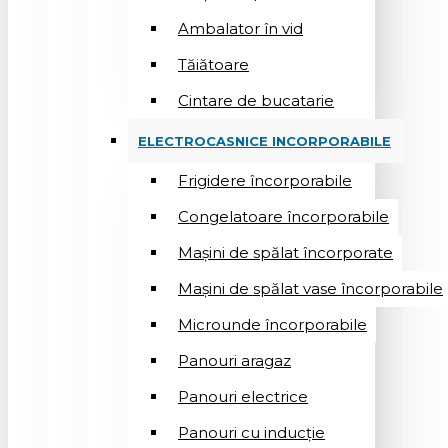
Ambalator în vid
Tăiătoare
Cintare de bucatarie
ELECTROCASNICE INCORPORABILE
Frigidere încorporabile
Congelatoare încorporabile
Mașini de spălat încorporate
Mașini de spălat vase încorporabile
Microunde încorporabile
Panouri aragaz
Panouri electrice
Panouri cu inducție