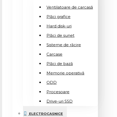
Ventilatoare de carcasă
Plăci grafice
Hard disk-uri
Plăci de sunet
Sisteme de răcire
Carcase
Plăci de bază
Memorie operativă
ODD
Procesoare
Drive-uri SSD
ELECTROCASNICE