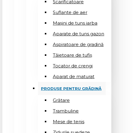
Scarificatoare
Suflantе de aer
Mașini de tuns iarba
Aparate de tuns gazon
Aspiratoare de gradină
Tăietoare de tufiș
Tocator de crengi
Aparat de maturat
PRODUSE PENTRU GRĂDINĂ
Grătare
Trambuline
Mese de tenis
Zidurile suedeze