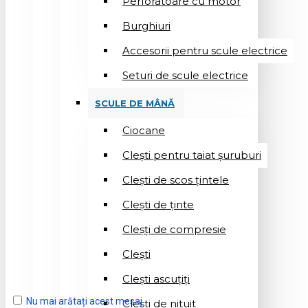
Perforatoare cu motor
Burghiuri
Accesorii pentru scule electrice
Seturi de scule electrice
SCULE DE MÂNĂ
Ciocane
Cleşti pentru taiat șuruburi
Clești de scos țintele
Clești de ținte
Cleșți de compresie
Cleşti
Clești ascuțiți
Nu mai arătați acest mesaj
Cleşti de nituit