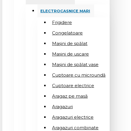
ELECTROCASNICE MARI
Frigidere
Congelatoare
Mașini de spălat
Mașini de uscare
Mașini de spălat vase
Cuptoare cu microundă
Cuptoare electrice
Aragaz pe masă
Aragazuri
Aragazuri electrice
Aragazuri combinate