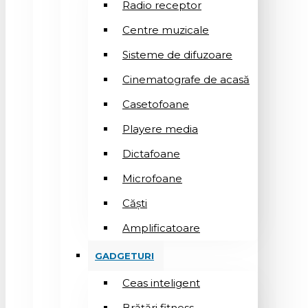
Radio receptor
Centre muzicale
Sisteme de difuzoare
Cinematografe de acasă
Casetofoane
Playere media
Dictafoane
Microfoane
Căşti
Amplificatoare
GADGETURI
Ceas inteligent
Brățări fitness