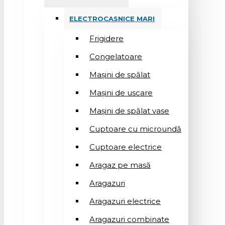
ELECTROCASNICE MARI
Frigidere
Congelatoare
Mașini de spălat
Mașini de uscare
Mașini de spălat vase
Cuptoare cu microundă
Cuptoare electrice
Aragaz pe masă
Aragazuri
Aragazuri electrice
Aragazuri combinate