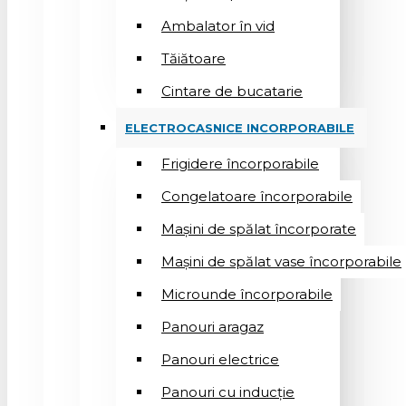
Ambalator în vid
Tăiătoare
Cintare de bucatarie
ELECTROCASNICE INCORPORABILE
Frigidere încorporabile
Congelatoare încorporabile
Mașini de spălat încorporate
Mașini de spălat vase încorporabile
Microunde încorporabile
Panouri aragaz
Panouri electrice
Panouri cu inducție