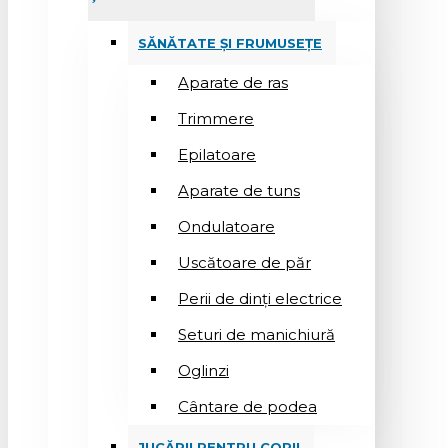
SĂNĂTATE ȘI FRUMUSEȚE
Aparate de ras
Trimmere
Epilatoare
Aparate de tuns
Ondulatoare
Uscătoare de păr
Perii de dinți electrice
Seturi de manichiură
Oglinzi
Cântare de podea
JUCĂRII PENTRU COPII