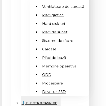
Ventilatoare de carcasă
Plăci grafice
Hard disk-uri
Plăci de sunet
Sisteme de răcire
Carcase
Plăci de bază
Memorie operativă
ODD
Procesoare
Drive-uri SSD
ELECTROCASNICE