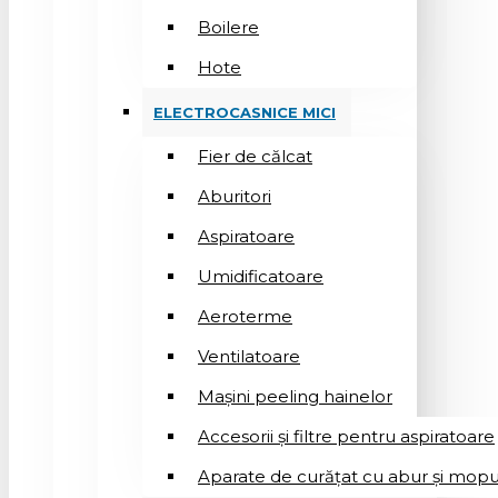
Boilere
Hote
ELECTROCASNICE MICI
Fier de călcat
Aburitori
Aspiratoare
Umidificatoare
Aeroterme
Ventilatoare
Mașini peeling hainelor
Accesorii și filtre pentru aspiratoare
Aparate de curățat cu abur și mopu