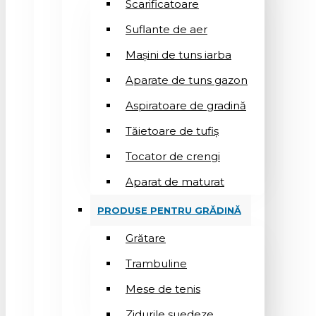
Scarificatoare
Suflantе de aer
Mașini de tuns iarba
Aparate de tuns gazon
Aspiratoare de gradină
Tăietoare de tufiș
Tocator de crengi
Aparat de maturat
PRODUSE PENTRU GRĂDINĂ
Grătare
Trambuline
Mese de tenis
Zidurile suedeze