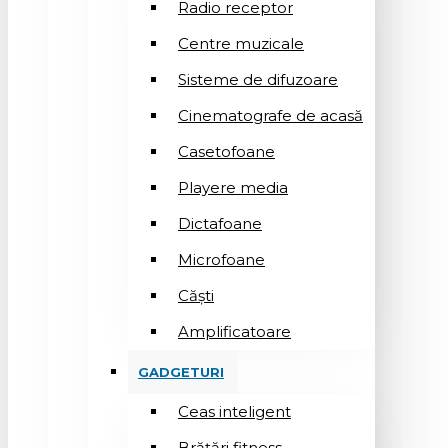
Radio receptor
Centre muzicale
Sisteme de difuzoare
Cinematografe de acasă
Casetofoane
Playere media
Dictafoane
Microfoane
Căşti
Amplificatoare
GADGETURI
Ceas inteligent
Brățări fitness