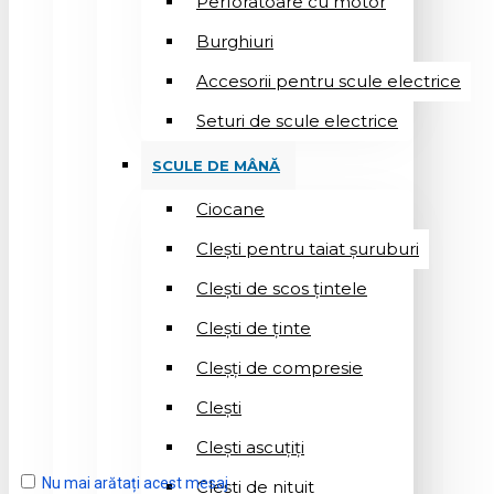
Perforatoare cu motor
Burghiuri
Accesorii pentru scule electrice
Seturi de scule electrice
SCULE DE MÂNĂ
Ciocane
Cleşti pentru taiat șuruburi
Clești de scos țintele
Clești de ținte
Cleșți de compresie
Cleşti
Clești ascuțiți
Nu mai arătați acest mesaj
Cleşti de nituit