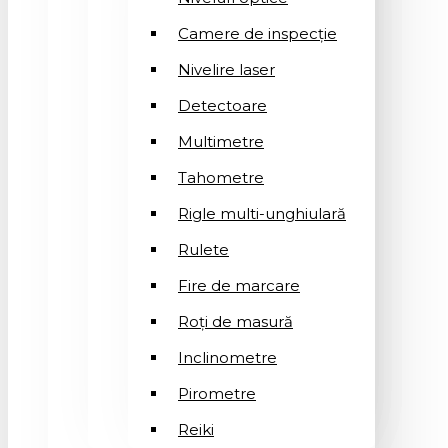
Camere de inspecție
Nivelire laser
Detectoare
Multimetre
Tahometre
Rigle multi-unghiulară
Rulete
Fire de marcare
Roți de masură
Inclinometre
Pirometre
Reiki