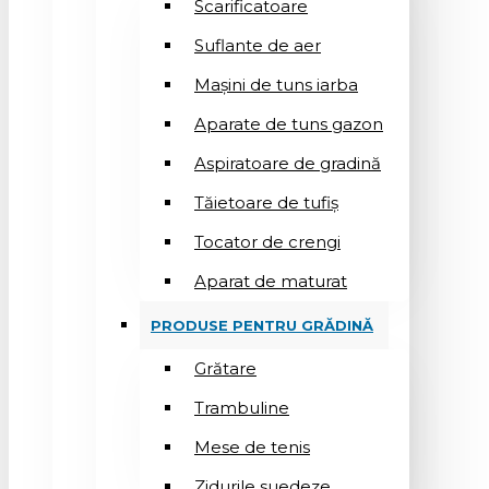
Scarificatoare
Suflantе de aer
Mașini de tuns iarba
Aparate de tuns gazon
Aspiratoare de gradină
Tăietoare de tufiș
Tocator de crengi
Aparat de maturat
PRODUSE PENTRU GRĂDINĂ
Grătare
Trambuline
Mese de tenis
Zidurile suedeze