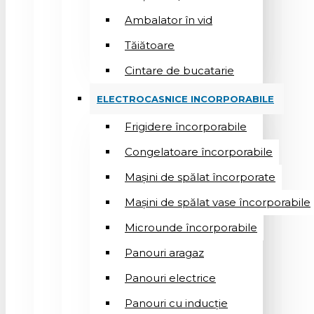
Ambalator în vid
Tăiătoare
Cintare de bucatarie
ELECTROCASNICE INCORPORABILE
Frigidere încorporabile
Congelatoare încorporabile
Mașini de spălat încorporate
Mașini de spălat vase încorporabile
Microunde încorporabile
Panouri aragaz
Panouri electrice
Panouri cu inducție