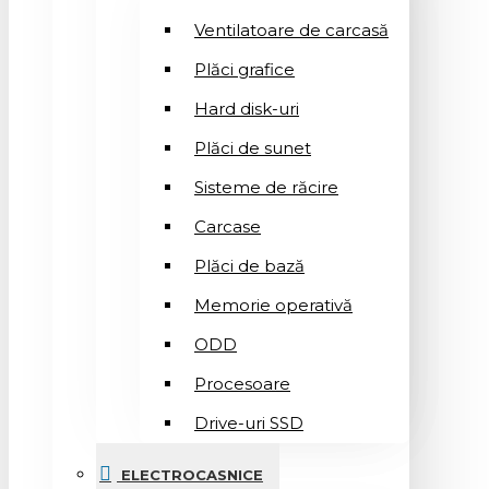
Ventilatoare de carcasă
Plăci grafice
Hard disk-uri
Plăci de sunet
Sisteme de răcire
Carcase
Plăci de bază
Memorie operativă
ODD
Procesoare
Drive-uri SSD
ELECTROCASNICE