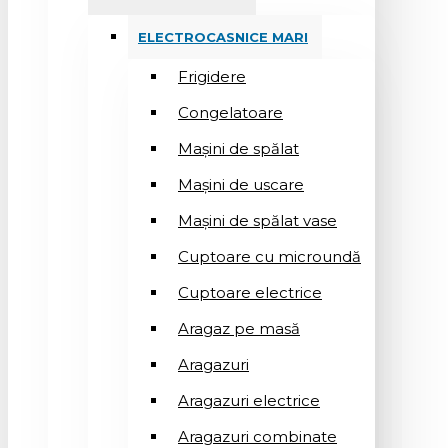
ELECTROCASNICE MARI
Frigidere
Congelatoare
Mașini de spălat
Mașini de uscare
Mașini de spălat vase
Cuptoare cu microundă
Cuptoare electrice
Aragaz pe masă
Aragazuri
Aragazuri electrice
Aragazuri combinate