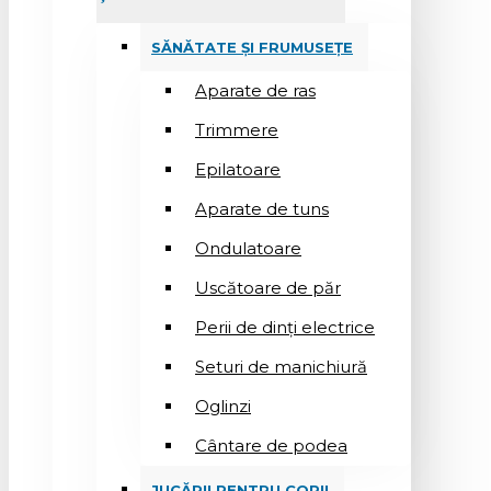
SĂNĂTATE ȘI FRUMUSEȚE
Aparate de ras
Trimmere
Epilatoare
Aparate de tuns
Ondulatoare
Uscătoare de păr
Perii de dinți electrice
Seturi de manichiură
Oglinzi
Cântare de podea
JUCĂRII PENTRU COPII