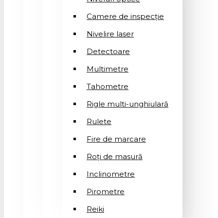
Camere de inspecție
Nivelire laser
Detectoare
Multimetre
Tahometre
Rigle multi-unghiulară
Rulete
Fire de marcare
Roți de masură
Inclinometre
Pirometre
Reiki