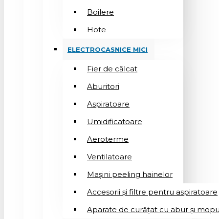
Boilere
Hote
ELECTROCASNICE MICI
Fier de călcat
Aburitori
Aspiratoare
Umidificatoare
Aeroterme
Ventilatoare
Mașini peeling hainelor
Accesorii și filtre pentru aspiratoare
Aparate de curățat cu abur și mopu