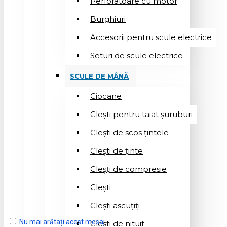
Perforatoare cu motor
Burghiuri
Accesorii pentru scule electrice
Seturi de scule electrice
SCULE DE MÂNĂ
Ciocane
Cleşti pentru taiat șuruburi
Clești de scos țintele
Clești de ținte
Cleșți de compresie
Cleşti
Clești ascuțiți
Nu mai arătați acest mesaj
Cleşti de nituit