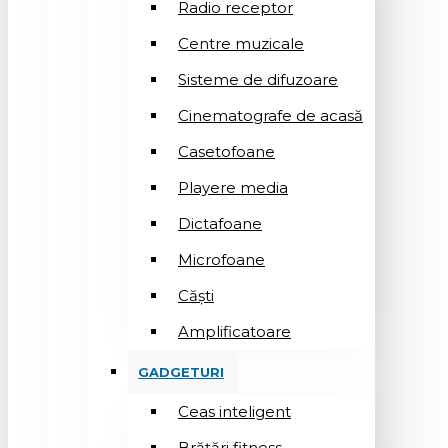
Radio receptor
Centre muzicale
Sisteme de difuzoare
Cinematografe de acasă
Casetofoane
Playere media
Dictafoane
Microfoane
Căşti
Amplificatoare
GADGETURI
Ceas inteligent
Brățări fitness