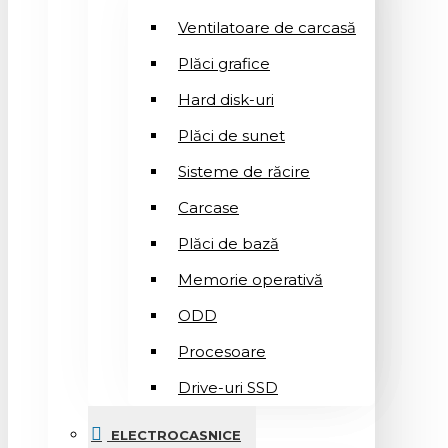
Ventilatoare de carcasă
Plăci grafice
Hard disk-uri
Plăci de sunet
Sisteme de răcire
Carcase
Plăci de bază
Memorie operativă
ODD
Procesoare
Drive-uri SSD
ELECTROCASNICE