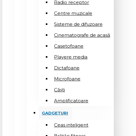
Radio receptor
Centre muzicale
Sisteme de difuzoare
Cinematografe de acasă
Casetofoane
Playere media
Dictafoane
Microfoane
Căşti
Amplificatoare
GADGETURI
Ceas inteligent
Brățări fitness