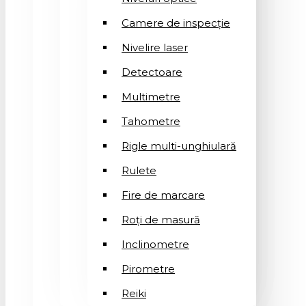
Camere de inspecție
Nivelire laser
Detectoare
Multimetre
Tahometre
Rigle multi-unghiulară
Rulete
Fire de marcare
Roți de masură
Inclinometre
Pirometre
Reiki