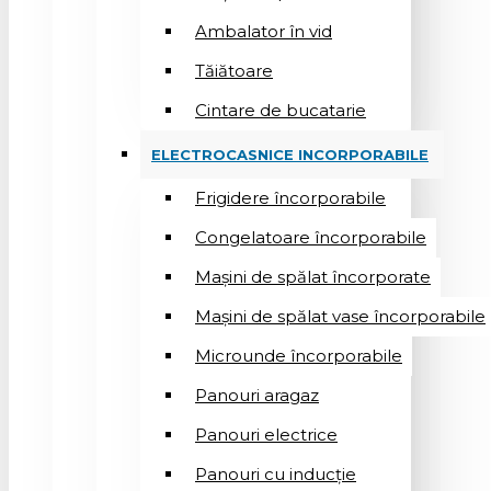
Ambalator în vid
Tăiătoare
Cintare de bucatarie
ELECTROCASNICE INCORPORABILE
Frigidere încorporabile
Congelatoare încorporabile
Mașini de spălat încorporate
Mașini de spălat vase încorporabile
Microunde încorporabile
Panouri aragaz
Panouri electrice
Panouri cu inducție