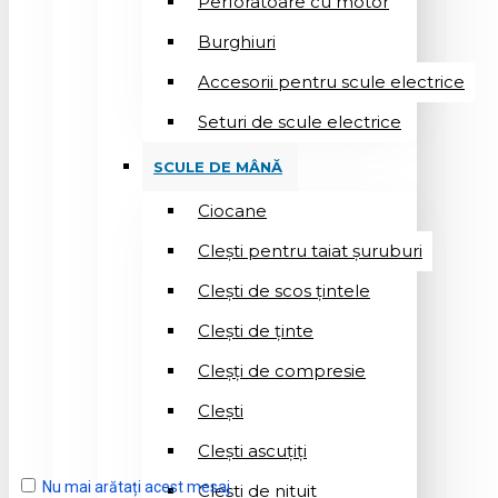
Perforatoare cu motor
Burghiuri
Accesorii pentru scule electrice
Seturi de scule electrice
SCULE DE MÂNĂ
Ciocane
Cleşti pentru taiat șuruburi
Clești de scos țintele
Clești de ținte
Cleșți de compresie
Cleşti
Clești ascuțiți
Nu mai arătați acest mesaj
Cleşti de nituit