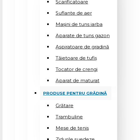
Scarificatoare
Suflantе de aer
Mașini de tuns iarba
Aparate de tuns gazon
Aspiratoare de gradină
Tăietoare de tufiș
Tocator de crengi
Aparat de maturat
PRODUSE PENTRU GRĂDINĂ
Grătare
Trambuline
Mese de tenis
Zidurile suedeze