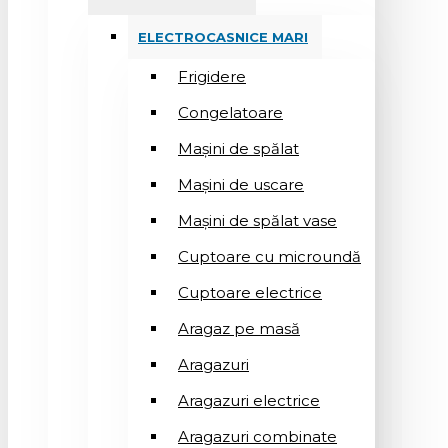
ELECTROCASNICE MARI
Frigidere
Congelatoare
Mașini de spălat
Mașini de uscare
Mașini de spălat vase
Cuptoare cu microundă
Cuptoare electrice
Aragaz pe masă
Aragazuri
Aragazuri electrice
Aragazuri combinate