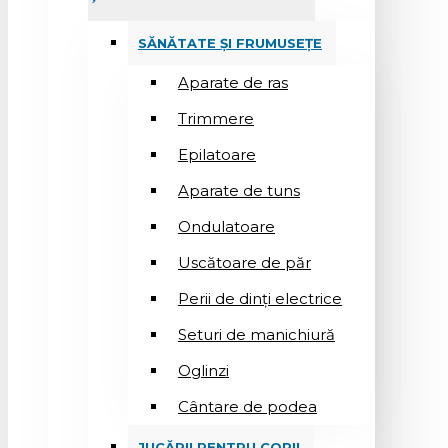
SĂNĂTATE ȘI FRUMUSEȚE
Aparate de ras
Trimmere
Epilatoare
Aparate de tuns
Ondulatoare
Uscătoare de păr
Perii de dinți electrice
Seturi de manichiură
Oglinzi
Cântare de podea
JUCĂRII PENTRU COPII