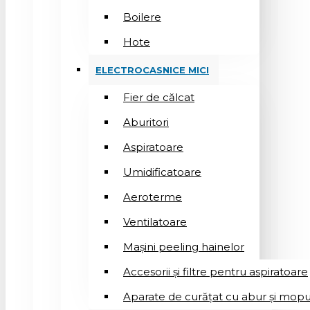
Boilere
Hote
ELECTROCASNICE MICI
Fier de călcat
Aburitori
Aspiratoare
Umidificatoare
Aeroterme
Ventilatoare
Mașini peeling hainelor
Accesorii și filtre pentru aspiratoare
Aparate de curățat cu abur și mopu