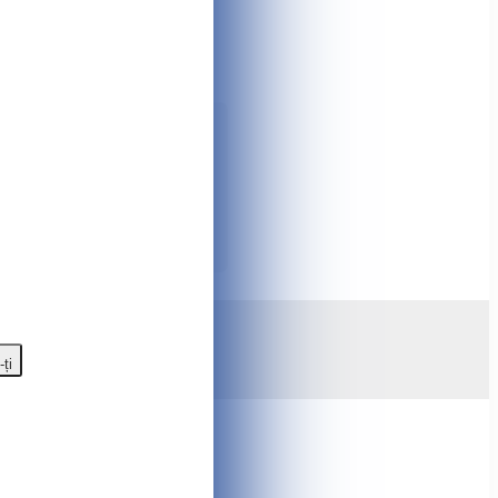
il în credit. Impecabilă calitate și
despre produs: descriere,
dăugați la comparație, favorite,
on ☎️
079930950
sau scrieți-ne prin
i și multe altele - tot asta pentru
gazinului online Tshop.md
-ți