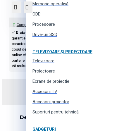
Memorie operativă
ODD
Întrebați-ne
Procesoare
Cumpără cu 1 click
✅
Dictafoane
cu livrare în Moldova la cel mai jos preț. ⚡
Echipamente
Drive-uri SSD
garanție oficială de la producător. ➤➤➤ Mare sortiment și alegere mărf
caracteristici, poze, furnizorul și recenzii - puteți găsi în fișa produsul
coșul de cumpărături sau cumpărați cu un singur clic. ⭐️ Puteți întreba 
TELEVIZOARE ȘI PROECTOARE
online chat, messengeri sau rețele sociale, folosind funcționalitatea site
partenerii noștri a online-megamarketului
Televizoare
Tshop.md
.
Vă mulțumim pentru încredere!
Proiectoare
Ecrane de proiectie
Abonați-vă la newsletter și
Accesorii TV
Accesorii proiector
Suporturi pentru tehnică
Despre companie
GADGETURI