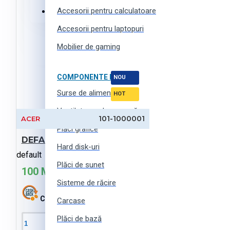
Accesorii pentru calculatoare
Haine, încălțăminte și accesorii
Accesorii pentru laptopuri
Mobilier de gaming
COMPONENTE PC
NOU
Surse de alimentare
HOT
Ventilatoare de carcasă
101-1000001
ACER
Plăci grafice
DEFAULT-products (ro)
Hard disk-uri
default
Plăci de sunet
100 MDL
Sisteme de răcire
Cashback:
0 MDL
Carcase
Plăci de bază
În Coş