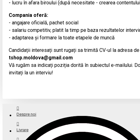
- lucru în afara biroului (după necesitate - crearea contentulu
Compania oferă:
- angajare oficială, pachet social
- salariu competitiv, platit la timp pe baza rezultatelor intervi
- adaptarea și formare la toate etapele de muncă
Candidații interesați sunt rugați sa trimită CV-ul la adresa de
tshop.moldova@gmail.com
Vă rugăm sa indicați poziția dorită în subiectul e-mailului. Doa
invitați la un interviu!
Despre noi
Livrare