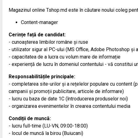
Magazinul online Tshop.md este în căutare noului coleg pent
Content-manager
Cerințe față de candidat:
- cunoașterea limbilor române și ruse
- utilizator sigur al PC-ului (MS Office, Adobe Photoshop și a
- capacitatea de a lucra cu volum mare de informație
- experiență de lucru în domeniul contentului - vă constitui un
Responsabilitățile principale:
- completarea site-urilor și a rețelelor populare cu content (
campanii și promoții publicitare, articole de informare)
- lucru cu baza de date 1С (întroducerea produselor noi)
- organizarea evenimentelor în crearea contentului media
Condiții de muncă:
- lucru full-time (LU-VN, 09:00-18:00)
- locul de muncă la birou (Buiucani)