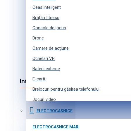
Despre noi
Ceas inteligent
Echipa noastră
Colaborare
Brățări fitness
Locuri vacante
Console de jocuri
Contacte
Drone
Camere de acțiune
Ochelari VR
Baterii externe
E-carti
Informația
Brelocuri pentru găsirea telefonului
Cum cumpărați online
Jocuri video
Metode de achitare
Curele pentru ceasuri inteligente
Cumpărături în credit
ELECTROCASNICE
Livrarea produselor
Accesorii pentru camere de acțiune
Program de afiliere
ELECTROCASNICE MARI