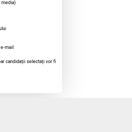
i media)
ului
 e-mail:
r candidații selectați vor fi