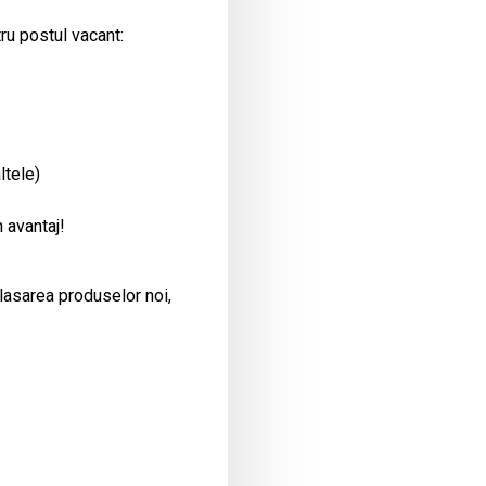
ru postul vacant:
ltele)
 avantaj!
plasarea produselor noi,