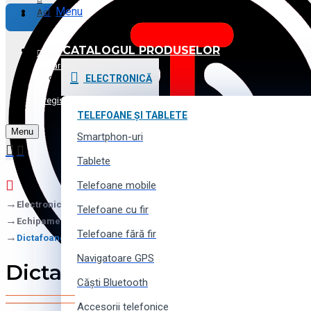
Menu
Achitare
CATALOGUL PRODUSELOR
Promoții și Reduceri
Logare
ELECTRONICĂ
Voucher cadou
Înregistrare
TELEFOANE ȘI TABLETE
Menu
Contacte
Smartphon-uri
Tablete
Telefoane mobile
Electronică
Telefoane cu fir
Echipamente audio
Telefoane fără fir
Dictafoane
Navigatoare GPS
Dictafoane
Căști Bluetooth
Accesorii telefonice