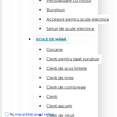
Perforatoare cu motor
Burghiuri
Accesorii pentru scule electrice
Seturi de scule electrice
SCULE DE MÂNĂ
Ciocane
Cleşti pentru taiat șuruburi
Clești de scos țintele
Clești de ținte
Cleșți de compresie
Cleşti
Clești ascuțiți
Nu mai arătați acest mesaj
Cleşti de nituit