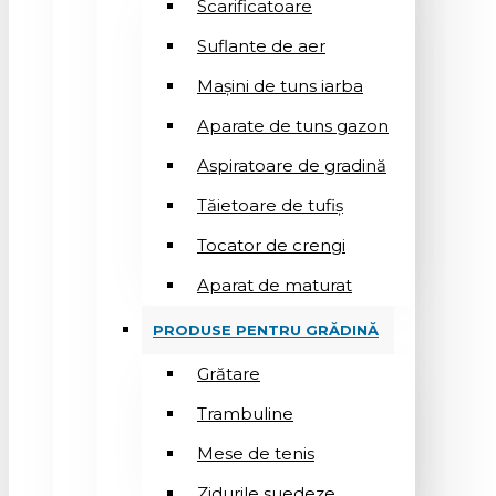
Scarificatoare
Suflantе de aer
Mașini de tuns iarba
Aparate de tuns gazon
Aspiratoare de gradină
Tăietoare de tufiș
Tocator de crengi
Aparat de maturat
PRODUSE PENTRU GRĂDINĂ
Grătare
Trambuline
Mese de tenis
Zidurile suedeze