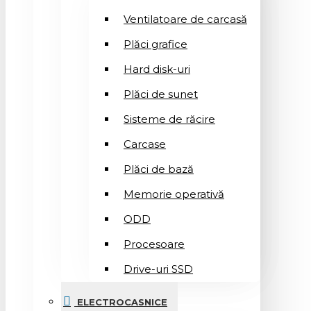
Ventilatoare de carcasă
Plăci grafice
Hard disk-uri
Plăci de sunet
Sisteme de răcire
Carcase
Plăci de bază
Memorie operativă
ODD
Procesoare
Drive-uri SSD
ELECTROCASNICE