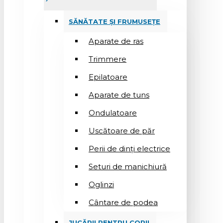
SĂNĂTATE ȘI FRUMUSEȚE
Aparate de ras
Trimmere
Epilatoare
Aparate de tuns
Ondulatoare
Uscătoare de păr
Perii de dinți electrice
Seturi de manichiură
Oglinzi
Cântare de podea
JUCĂRII PENTRU COPII