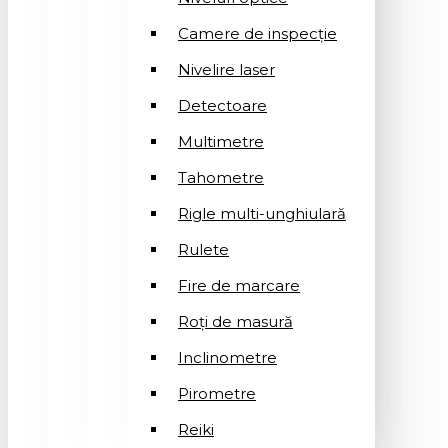
Camere de inspecție
Nivelire laser
Detectoare
Multimetre
Tahometre
Rigle multi-unghiulară
Rulete
Fire de marcare
Roți de masură
Inclinometre
Pirometre
Reiki