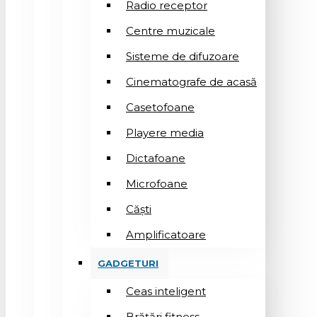
Radio receptor
Centre muzicale
Sisteme de difuzoare
Cinematografe de acasă
Casetofoane
Playere media
Dictafoane
Microfoane
Căşti
Amplificatoare
GADGETURI
Ceas inteligent
Brățări fitness