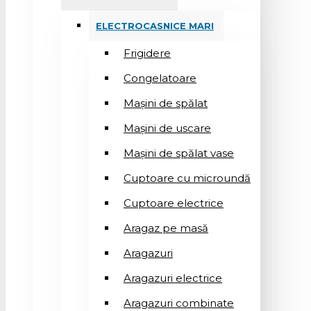
ELECTROCASNICE MARI
Frigidere
Congelatoare
Mașini de spălat
Mașini de uscare
Mașini de spălat vase
Cuptoare cu microundă
Cuptoare electrice
Aragaz pe masă
Aragazuri
Aragazuri electrice
Aragazuri combinate