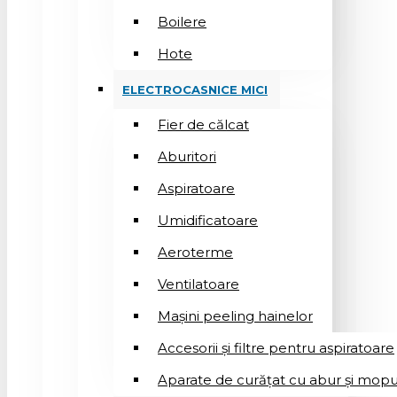
Boilere
Hote
ELECTROCASNICE MICI
Fier de călcat
Aburitori
Aspiratoare
Umidificatoare
Aeroterme
Ventilatoare
Mașini peeling hainelor
Accesorii și filtre pentru aspiratoare
Aparate de curățat cu abur și mopu