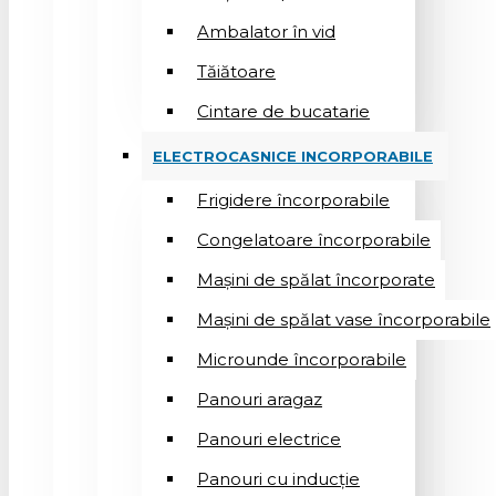
Ambalator în vid
Tăiătoare
Cintare de bucatarie
ELECTROCASNICE INCORPORABILE
Frigidere încorporabile
Congelatoare încorporabile
Mașini de spălat încorporate
Mașini de spălat vase încorporabile
Microunde încorporabile
Panouri aragaz
Panouri electrice
Panouri cu inducție