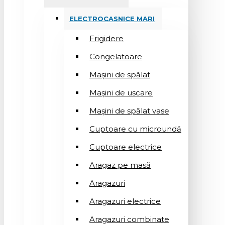
ELECTROCASNICE MARI
Frigidere
Congelatoare
Mașini de spălat
Mașini de uscare
Mașini de spălat vase
Cuptoare cu microundă
Cuptoare electrice
Aragaz pe masă
Aragazuri
Aragazuri electrice
Aragazuri combinate