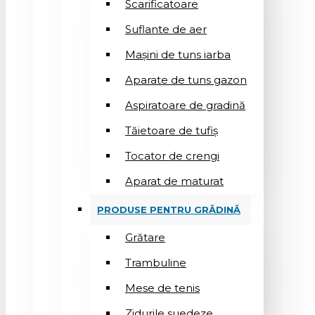
Scarificatoare
Suflantе de aer
Mașini de tuns iarba
Aparate de tuns gazon
Aspiratoare de gradină
Tăietoare de tufiș
Tocator de crengi
Aparat de maturat
PRODUSE PENTRU GRĂDINĂ
Grătare
Trambuline
Mese de tenis
Zidurile suedeze