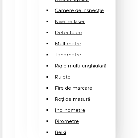
Camere de inspecție
Nivelire laser
Detectoare
Multimetre
Tahometre
Rigle multi-unghiulară
Rulete
Fire de marcare
Roți de masură
Inclinometre
Pirometre
Reiki