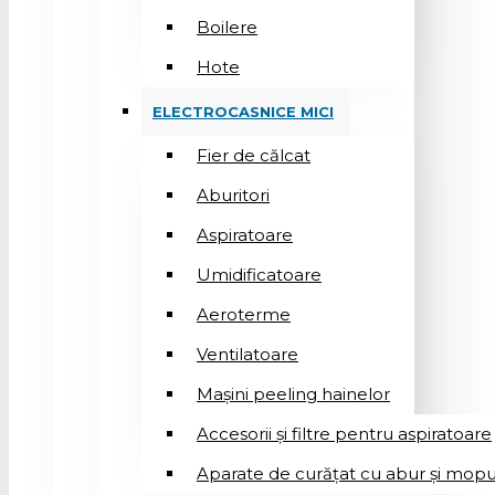
Boilere
Hote
ELECTROCASNICE MICI
Fier de călcat
Aburitori
Aspiratoare
Umidificatoare
Aeroterme
Ventilatoare
Mașini peeling hainelor
Accesorii și filtre pentru aspiratoare
Aparate de curățat cu abur și mopu