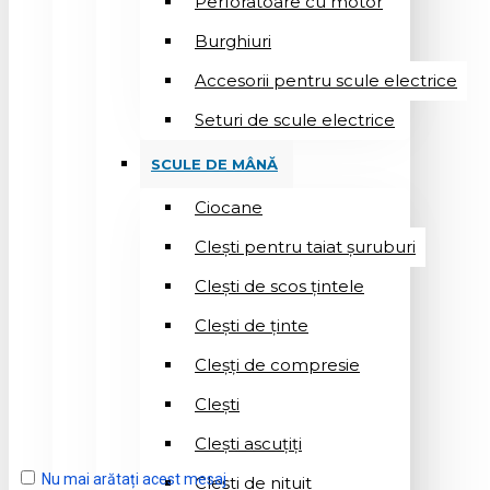
Perforatoare cu motor
Burghiuri
Accesorii pentru scule electrice
Seturi de scule electrice
SCULE DE MÂNĂ
Ciocane
Cleşti pentru taiat șuruburi
Clești de scos țintele
Clești de ținte
Cleșți de compresie
Cleşti
Clești ascuțiți
Nu mai arătați acest mesaj
Cleşti de nituit