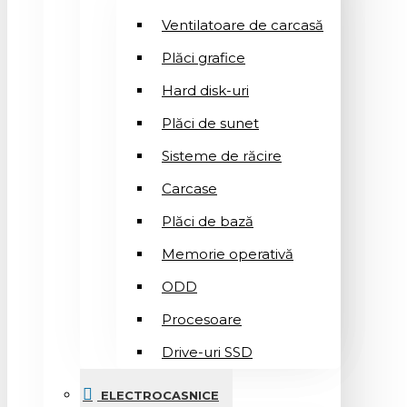
Ventilatoare de carcasă
Plăci grafice
Hard disk-uri
Plăci de sunet
Sisteme de răcire
Carcase
Plăci de bază
Memorie operativă
ODD
Procesoare
Drive-uri SSD
ELECTROCASNICE