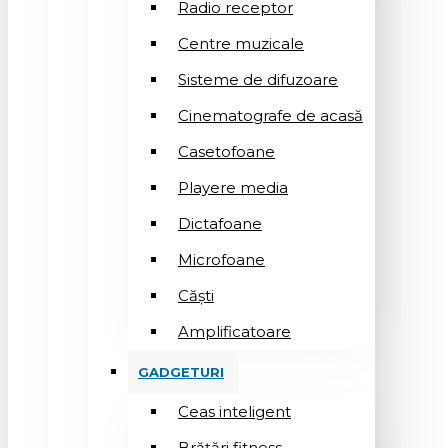
Radio receptor
Centre muzicale
Sisteme de difuzoare
Cinematografe de acasă
Casetofoane
Playere media
Dictafoane
Microfoane
Căşti
Amplificatoare
GADGETURI
Ceas inteligent
Brățări fitness