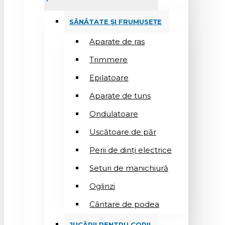
SĂNĂTATE ȘI FRUMUSEȚE
Aparate de ras
Trimmere
Epilatoare
Aparate de tuns
Ondulatoare
Uscătoare de păr
Perii de dinți electrice
Seturi de manichiură
Oglinzi
Cântare de podea
JUCĂRII PENTRU COPII