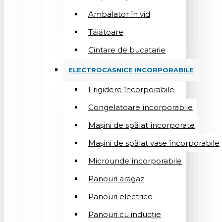
Ambalator în vid
Tăiătoare
Cintare de bucatarie
ELECTROCASNICE INCORPORABILE
Frigidere încorporabile
Congelatoare încorporabile
Mașini de spălat încorporate
Mașini de spălat vase încorporabile
Microunde încorporabile
Panouri aragaz
Panouri electrice
Panouri cu inducție