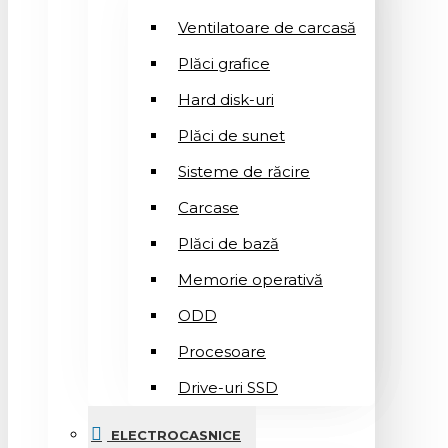
Ventilatoare de carcasă
Plăci grafice
Hard disk-uri
Plăci de sunet
Sisteme de răcire
Carcase
Plăci de bază
Memorie operativă
ODD
Procesoare
Drive-uri SSD
ELECTROCASNICE