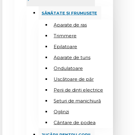
SĂNĂTATE ȘI FRUMUSEȚE
Aparate de ras
Trimmere
Epilatoare
Aparate de tuns
Ondulatoare
Uscătoare de păr
Perii de dinți electrice
Seturi de manichiură
Oglinzi
Cântare de podea
JUCĂRII PENTRU COPII