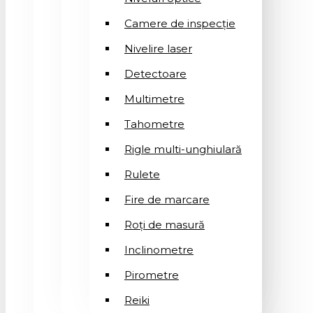
Camere de inspecție
Nivelire laser
Detectoare
Multimetre
Tahometre
Rigle multi-unghiulară
Rulete
Fire de marcare
Roți de masură
Inclinometre
Pirometre
Reiki