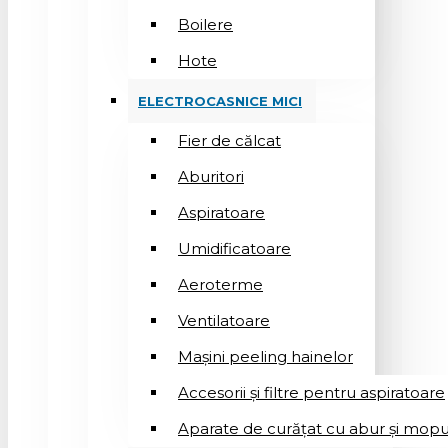
Boilere
Hote
ELECTROCASNICE MICI
Fier de călcat
Aburitori
Aspiratoare
Umidificatoare
Aeroterme
Ventilatoare
Mașini peeling hainelor
Accesorii și filtre pentru aspiratoare
Aparate de curățat cu abur și mopu