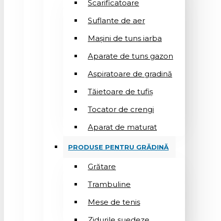
Scarificatoare
Suflantе de aer
Mașini de tuns iarba
Aparate de tuns gazon
Aspiratoare de gradină
Tăietoare de tufiș
Tocator de crengi
Aparat de maturat
PRODUSE PENTRU GRĂDINĂ
Grătare
Trambuline
Mese de tenis
Zidurile suedeze