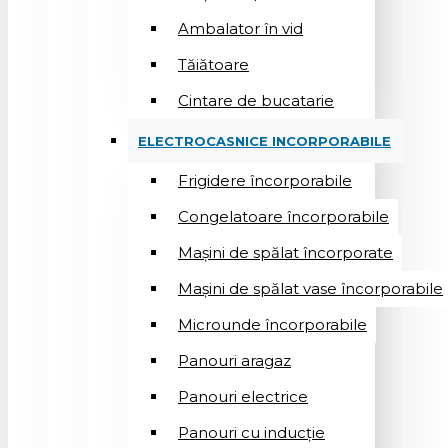
Ambalator în vid
Tăiătoare
Cintare de bucatarie
ELECTROCASNICE INCORPORABILE
Frigidere încorporabile
Congelatoare încorporabile
Mașini de spălat încorporate
Mașini de spălat vase încorporabile
Microunde încorporabile
Panouri aragaz
Panouri electrice
Panouri cu inducție