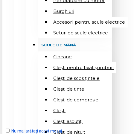
Perforatoare cu motor
Burghiuri
Accesorii pentru scule electrice
Seturi de scule electrice
SCULE DE MÂNĂ
Ciocane
Cleşti pentru taiat șuruburi
Clești de scos țintele
Clești de ținte
Cleșți de compresie
Cleşti
Clești ascuțiți
Nu mai arătați acest mesaj
Cleşti de nituit