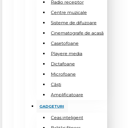
Radio receptor
Centre muzicale
Sisteme de difuzoare
Cinematografe de acasă
Casetofoane
Playere media
Dictafoane
Microfoane
Căşti
Amplificatoare
GADGETURI
Ceas inteligent
Brățări fitness