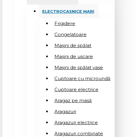
ELECTROCASNICE MARI
Frigidere
Congelatoare
Mașini de spălat
Mașini de uscare
Mașini de spălat vase
Cuptoare cu microundă
Cuptoare electrice
Aragaz pe masă
Aragazuri
Aragazuri electrice
Aragazuri combinate