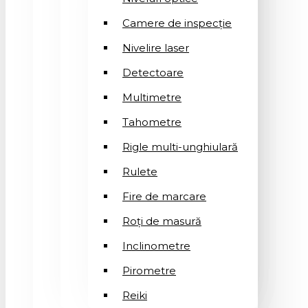
Camere de inspecție
Nivelire laser
Detectoare
Multimetre
Tahometre
Rigle multi-unghiulară
Rulete
Fire de marcare
Roți de masură
Inclinometre
Pirometre
Reiki