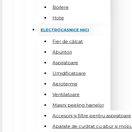
Boilere
Hote
ELECTROCASNICE MICI
Fier de călcat
Aburitori
Aspiratoare
Umidificatoare
Aeroterme
Ventilatoare
Mașini peeling hainelor
Accesorii și filtre pentru aspiratoare
Aparate de curățat cu abur și mopu