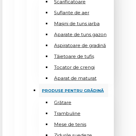
Scarificatoare
Suflantе de aer
Mașini de tuns iarba
Aparate de tuns gazon
Aspiratoare de gradină
Tăietoare de tufiș
Tocator de crengi
Aparat de maturat
PRODUSE PENTRU GRĂDINĂ
Grătare
Trambuline
Mese de tenis
Zidurile suedeze