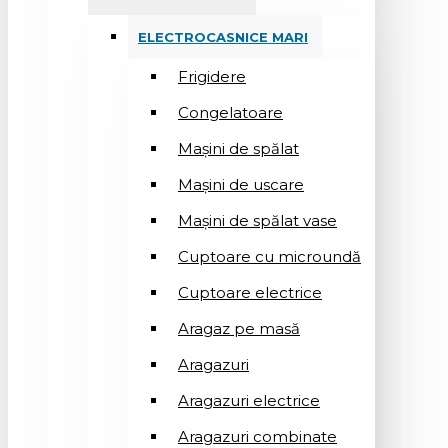
ELECTROCASNICE MARI
Frigidere
Congelatoare
Mașini de spălat
Mașini de uscare
Mașini de spălat vase
Cuptoare cu microundă
Cuptoare electrice
Aragaz pe masă
Aragazuri
Aragazuri electrice
Aragazuri combinate