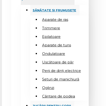
SĂNĂTATE ȘI FRUMUSEȚE
Aparate de ras
Trimmere
Epilatoare
Aparate de tuns
Ondulatoare
Uscătoare de păr
Perii de dinți electrice
Seturi de manichiură
Oglinzi
Cântare de podea
JUCĂRII PENTRU COPII