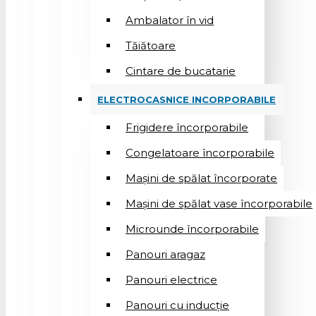
Ambalator în vid
Tăiătoare
Cintare de bucatarie
ELECTROCASNICE INCORPORABILE
Frigidere încorporabile
Congelatoare încorporabile
Mașini de spălat încorporate
Mașini de spălat vase încorporabile
Microunde încorporabile
Panouri aragaz
Panouri electrice
Panouri cu inducție