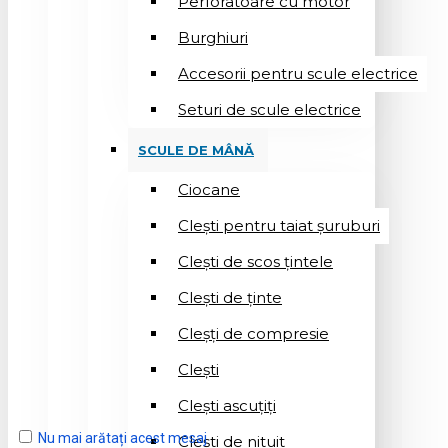
Perforatoare cu motor
Burghiuri
Accesorii pentru scule electrice
Seturi de scule electrice
SCULE DE MÂNĂ
Ciocane
Cleşti pentru taiat șuruburi
Clești de scos țintele
Clești de ținte
Cleșți de compresie
Cleşti
Clești ascuțiți
Nu mai arătați acest mesaj
Cleşti de nituit