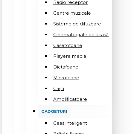
Radio receptor
Centre muzicale
Sisteme de difuzoare
Cinematografe de acasă
Casetofoane
Playere media
Dictafoane
Microfoane
Căşti
Amplificatoare
GADGETURI
Ceas inteligent
Brățări fitness