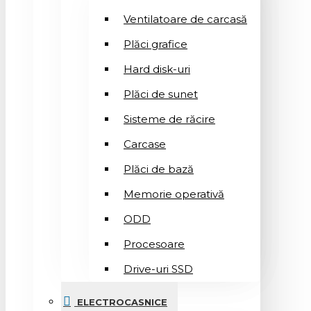
Ventilatoare de carcasă
Plăci grafice
Hard disk-uri
Plăci de sunet
Sisteme de răcire
Carcase
Plăci de bază
Memorie operativă
ODD
Procesoare
Drive-uri SSD
ELECTROCASNICE