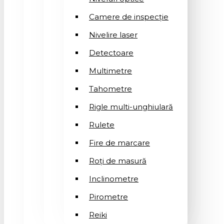
Camere de inspecție
Nivelire laser
Detectoare
Multimetre
Tahometre
Rigle multi-unghiulară
Rulete
Fire de marcare
Roți de masură
Inclinometre
Pirometre
Reiki