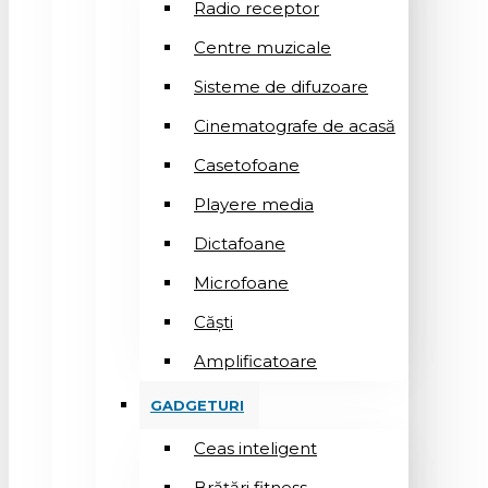
Radio receptor
Centre muzicale
Sisteme de difuzoare
Cinematografe de acasă
Casetofoane
Playere media
Dictafoane
Microfoane
Căşti
Amplificatoare
GADGETURI
Ceas inteligent
Brățări fitness