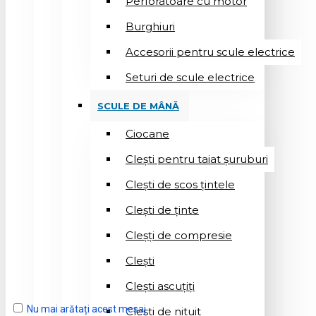
Perforatoare cu motor
Burghiuri
Accesorii pentru scule electrice
Seturi de scule electrice
SCULE DE MÂNĂ
Ciocane
Cleşti pentru taiat șuruburi
Clești de scos țintele
Clești de ținte
Cleșți de compresie
Cleşti
Clești ascuțiți
Nu mai arătați acest mesaj
Cleşti de nituit