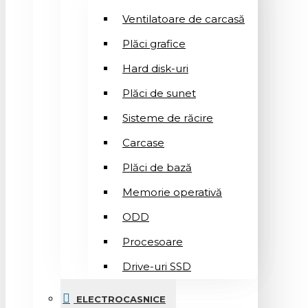
Ventilatoare de carcasă
Plăci grafice
Hard disk-uri
Plăci de sunet
Sisteme de răcire
Carcase
Plăci de bază
Memorie operativă
ODD
Procesoare
Drive-uri SSD
ELECTROCASNICE