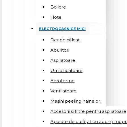
Boilere
Hote
ELECTROCASNICE MICI
Fier de călcat
Aburitori
Aspiratoare
Umidificatoare
Aeroterme
Ventilatoare
Mașini peeling hainelor
Accesorii și filtre pentru aspiratoare
Aparate de curățat cu abur și mopu