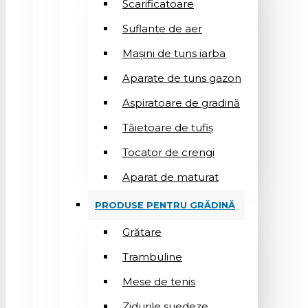
Scarificatoare
Suflantе de aer
Mașini de tuns iarba
Aparate de tuns gazon
Aspiratoare de gradină
Tăietoare de tufiș
Tocator de crengi
Aparat de maturat
PRODUSE PENTRU GRĂDINĂ
Grătare
Trambuline
Mese de tenis
Zidurile suedeze