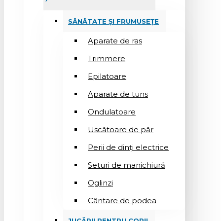
SĂNĂTATE ȘI FRUMUSEȚE
Aparate de ras
Trimmere
Epilatoare
Aparate de tuns
Ondulatoare
Uscătoare de păr
Perii de dinți electrice
Seturi de manichiură
Oglinzi
Cântare de podea
JUCĂRII PENTRU COPII