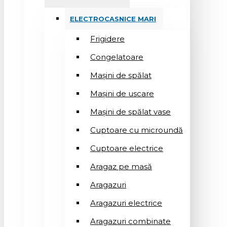
ELECTROCASNICE MARI
Frigidere
Congelatoare
Mașini de spălat
Mașini de uscare
Mașini de spălat vase
Cuptoare cu microundă
Cuptoare electrice
Aragaz pe masă
Aragazuri
Aragazuri electrice
Aragazuri combinate