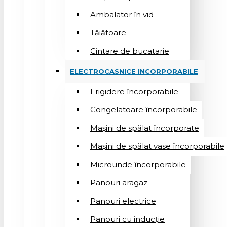
Ambalator în vid
Tăiătoare
Cintare de bucatarie
ELECTROCASNICE INCORPORABILE
Frigidere încorporabile
Congelatoare încorporabile
Mașini de spălat încorporate
Mașini de spălat vase încorporabile
Microunde încorporabile
Panouri aragaz
Panouri electrice
Panouri cu inducție