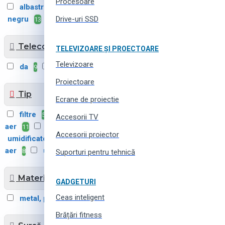
Procesoare
albastru
auriu
1
1
negru
Drive-uri SSD
13
Telecomandă
TELEVIZOARE ȘI PROECTOARE
Televizoare
da
nu
9
6
Proiectoare
Tip
Ecrane de proiectie
filtre
purificatoare de
5
Accesorii TV
aer
umidificatoare
11
18
Accesorii proiector
umidificatoare și purificatoare de
aer
uscătoare de aer
8
2
Suporturi pentru tehnică
Materialul carcasei
GADGETURI
Ceas inteligent
metal, plastic
plastic
3
26
Brățări fitness