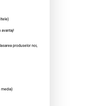
ltele)
 avantaj!
plasarea produselor noi,
i media)