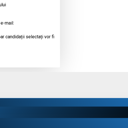
ului
 e-mail:
r candidații selectați vor fi