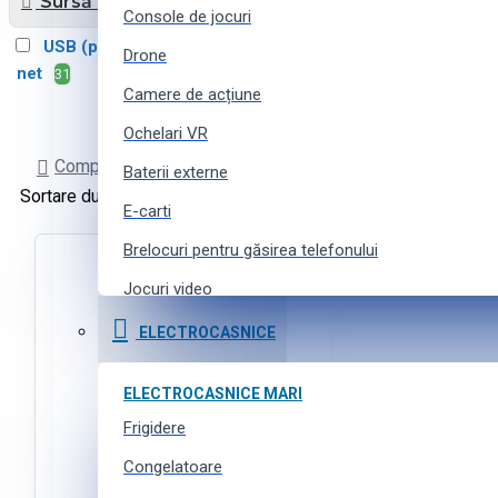
Sursă de putere
Console de jocuri
USB (pentru încărcare)
3
Drone
net
31
Camere de acțiune
Ochelari VR
Comparare Produse
Baterii externe
Sortare după:
Produse pe pagină:
E-carti
Brelocuri pentru găsirea telefonului
Jocuri video
Curele pentru ceasuri inteligente
ELECTROCASNICE
Accesorii pentru camere de acțiune
ELECTROCASNICE MARI
Frigidere
TEHNICĂ FOTO
Camere SLR
Congelatoare