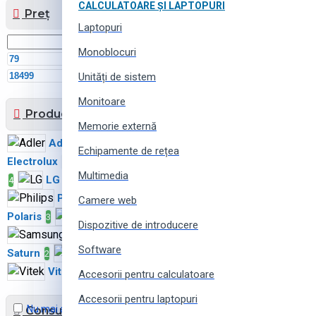
CALCULATOARE ȘI LAPTOPURI
Preț
Laptopuri
Monoblocuri
MDL
MDL
Unități de sistem
Monitoare
Producător
Memorie externă
Adler
1
Echipamente de rețea
Electrolux
GORENJE
6
Multimedia
LG
MPM
4
1
1
Philips
1
Camere web
Polaris
ROWENTA
3
1
Dispozitive de introducere
Samsung
5
Software
Saturn
SHARP
2
11
Vitek
Xiaomi
5
3
Accesorii pentru calculatoare
Accesorii pentru laptopuri
Nu mai arătați acest mesaj
Consum de energie