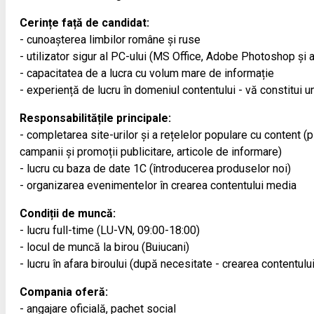
Cerințe față de candidat:
- cunoașterea limbilor române și ruse
- utilizator sigur al PC-ului (MS Office, Adobe Photoshop și a
- capacitatea de a lucra cu volum mare de informație
- experiență de lucru în domeniul contentului - vă constitui un
Responsabilitățile principale:
- completarea site-urilor și a rețelelor populare cu content (
campanii și promoții publicitare, articole de informare)
- lucru cu baza de date 1С (întroducerea produselor noi)
- organizarea evenimentelor în crearea contentului media
Condiții de muncă:
- lucru full-time (LU-VN, 09:00-18:00)
- locul de muncă la birou (Buiucani)
- lucru în afara biroului (după necesitate - crearea contentulu
Compania oferă:
- angajare oficială, pachet social