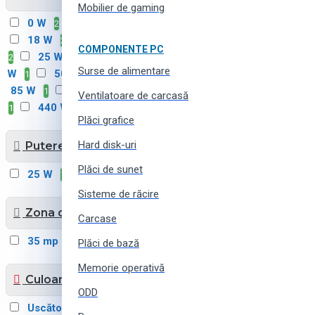
Mobilier de gaming
0 W
1 W
8 W
2
3
1
18 W
20 W
23 W
2
1
COMPONENTE PC
25 W
30 W
40
2
1
3
Surse de alimentare
W
50 W
60 W
1
1
1
85 W
110 W
430 W
1
4
Ventilatoare de carcasă
440 W
1
1
Plăci grafice
Hard disk-uri
Putere
Plăci de sunet
25 W
1
Sisteme de răcire
Zona deservita
Carcase
35 mp
1
Plăci de bază
Memorie operativă
Culoarea
ODD
Uscător de aer
alb
2
24