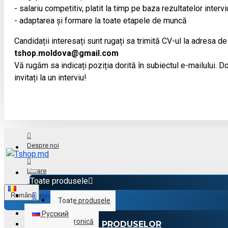
- salariu competitiv, platit la timp pe baza rezultatelor intervi
- adaptarea și formare la toate etapele de muncă
Candidații interesați sunt rugați sa trimită CV-ul la adresa de
tshop.moldova@gmail.com
Vă rugăm sa indicați poziția dorită în subiectul e-mailului. Doa
invitați la un interviu!
Despre noi
Livrare
Toate produsele
Menu
Română
Achitare
Toate produsele
Русский
Electronică
CATALOGUL PRODUSELOR