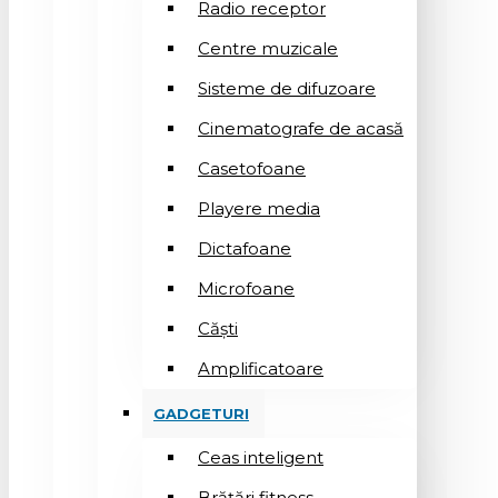
Radio receptor
Centre muzicale
Sisteme de difuzoare
Cinematografe de acasă
Casetofoane
Playere media
Dictafoane
Microfoane
Căşti
Amplificatoare
GADGETURI
Ceas inteligent
Brățări fitness