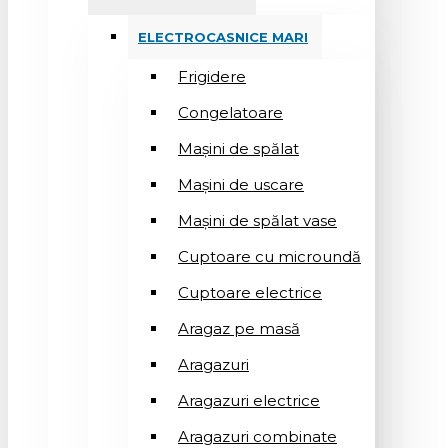
ELECTROCASNICE MARI
Frigidere
Congelatoare
Mașini de spălat
Mașini de uscare
Mașini de spălat vase
Cuptoare cu microundă
Cuptoare electrice
Aragaz pe masă
Aragazuri
Aragazuri electrice
Aragazuri combinate