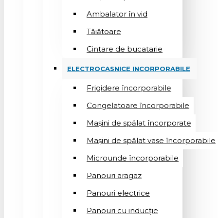
Ambalator în vid
Tăiătoare
Cintare de bucatarie
ELECTROCASNICE INCORPORABILE
Frigidere încorporabile
Congelatoare încorporabile
Mașini de spălat încorporate
Mașini de spălat vase încorporabile
Microunde încorporabile
Panouri aragaz
Panouri electrice
Panouri cu inducție