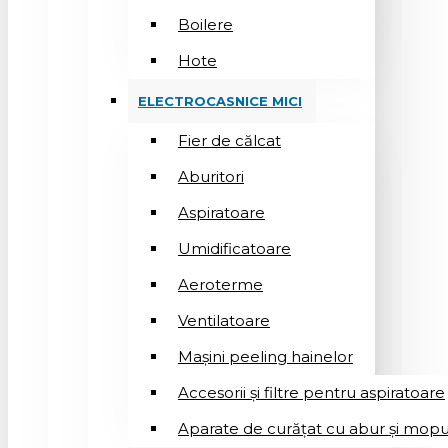
Boilere
Hote
ELECTROCASNICE MICI
Fier de călcat
Aburitori
Aspiratoare
Umidificatoare
Aeroterme
Ventilatoare
Mașini peeling hainelor
Accesorii și filtre pentru aspiratoare
Aparate de curățat cu abur și mopu