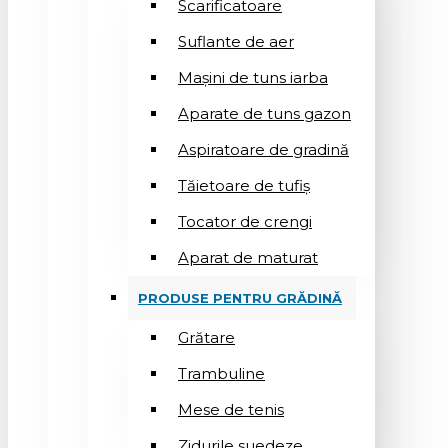
Scarificatoare
Suflantе de aer
Mașini de tuns iarba
Aparate de tuns gazon
Aspiratoare de gradină
Tăietoare de tufiș
Tocator de crengi
Aparat de maturat
PRODUSE PENTRU GRĂDINĂ
Grătare
Trambuline
Mese de tenis
Zidurile suedeze