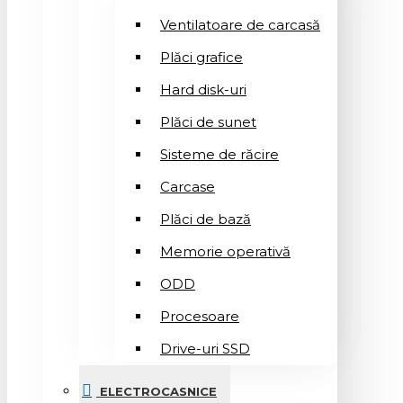
Ventilatoare de carcasă
Plăci grafice
Hard disk-uri
Plăci de sunet
Sisteme de răcire
Carcase
Plăci de bază
Memorie operativă
ODD
Procesoare
Drive-uri SSD
ELECTROCASNICE