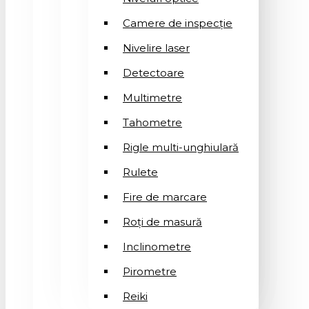
Camere de inspecție
Nivelire laser
Detectoare
Multimetre
Tahometre
Rigle multi-unghiulară
Rulete
Fire de marcare
Roți de masură
Inclinometre
Pirometre
Reiki