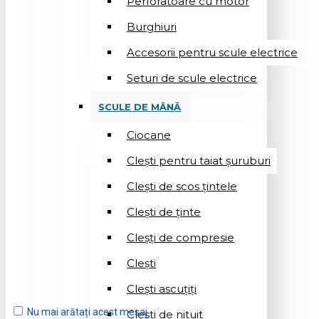
Perforatoare cu motor
Burghiuri
Accesorii pentru scule electrice
Seturi de scule electrice
SCULE DE MÂNĂ
Ciocane
Cleşti pentru taiat șuruburi
Clești de scos țintele
Clești de ținte
Cleșți de compresie
Cleşti
Clești ascuțiți
Nu mai arătați acest mesaj
Cleşti de nituit