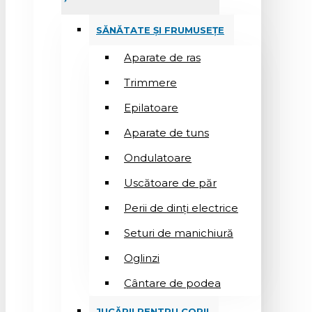
SĂNĂTATE ȘI FRUMUSEȚE
Aparate de ras
Trimmere
Epilatoare
Aparate de tuns
Ondulatoare
Uscătoare de păr
Perii de dinți electrice
Seturi de manichiură
Oglinzi
Cântare de podea
JUCĂRII PENTRU COPII