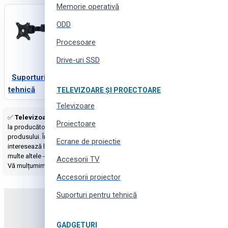
Memorie operativă
ODD
Procesoare
Drive-uri SSD
Suporturi pentru
tehnică
TELEVIZOARE ȘI PROECTOARE
Televizoare
✅
Televizoare și proectoare
cu livrare în Moldova la cele mai joase prețu
Proiectoare
la producător. ➤➤➤ Gigant sortiment și alegere produselor, produse noi pe pi
produsului. În plus posibilitatea de a pune o întrebare despre produs, adăuga
Ecrane de proiectie
interesează la numărul de telefon ☎️
079930950
sau scrieți-ne prin online ch
multe altele - tot asta pentru cumpărătorii noștri a online magazinului
Tsho
Accesorii TV
Vă mulțumim pentru fidelitate!
Accesorii proiector
Suporturi pentru tehnică
Abonați-vă la newsletter și
GADGETURI