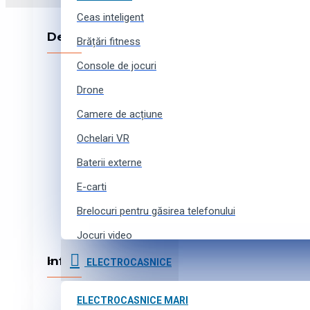
Ceas inteligent
Despre companie
Brățări fitness
Console de jocuri
Despre noi
Echipa noastră
Drone
Colaborare
Camere de acțiune
Locuri vacante
Ochelari VR
Contacte
Baterii externe
E-carti
Brelocuri pentru găsirea telefonului
Jocuri video
Curele pentru ceasuri inteligente
Informația
ELECTROCASNICE
Accesorii pentru camere de acțiune
Cum cumpărați online
ELECTROCASNICE MARI