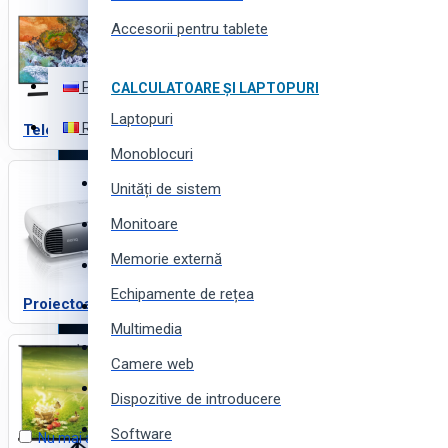
Toate produsele
Accesorii pentru tablete
Română
Toate produsele
Русский
CALCULATOARE ȘI LAPTOPURI
Electronică
Laptopuri
Română
Televizoare
Electrocasnice
Monoblocuri
Instrumente (scule) și utilaj
Unități de sistem
Monitoare
Echipamente și instalații
Favorite
Memorie externă
Produse pentru business
Echipamente de rețea
Comparare
Proiectoare
Produse pentru casă și grădină
Multimedia
Produse și piese auto
Coș
Camere web
Produse pentru toată familia
Coșul este gol!
Dispozitive de introducere
Produse sportive, pentru tourism și camping
Software
Nu mai arătați acest mesaj