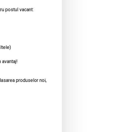
ru postul vacant:
ltele)
 avantaj!
plasarea produselor noi,