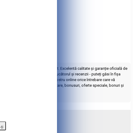
are și proectoare e posibil în credit. Excelentă calitate și garanție oficială de
racteristici, fotografii, producătorul și recenzii - puteți găsi în fișa
. ⭐️ Puteți întreba consultantul nostru online orice întrebare care vă
 din dreapta jos. Program de fidelizare, bonusuri, oferte speciale, bonuri și
gazinului online Tshop.md
-ți