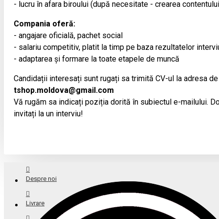
- lucru în afara biroului (după necesitate - crearea contentulu
Compania oferă:
- angajare oficială, pachet social
- salariu competitiv, platit la timp pe baza rezultatelor intervi
- adaptarea și formare la toate etapele de muncă
Candidații interesați sunt rugați sa trimită CV-ul la adresa de
tshop.moldova@gmail.com
Vă rugăm sa indicați poziția dorită în subiectul e-mailului. Doa
invitați la un interviu!
Despre noi
Livrare