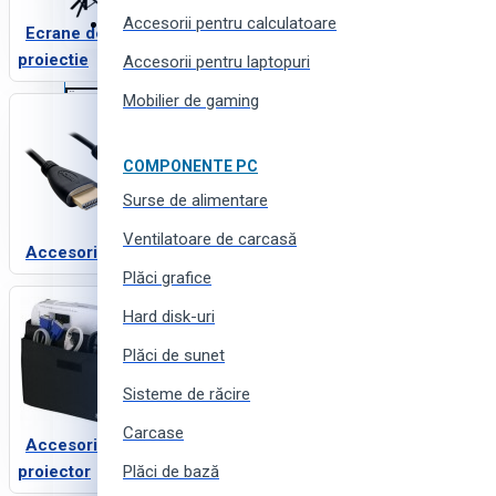
Accesorii pentru calculatoare
Haine, încălțăminte și accesorii
Ecrane de
proiectie
Accesorii pentru laptopuri
Mobilier de gaming
COMPONENTE PC
Surse de alimentare
Ventilatoare de carcasă
Accesorii TV
Plăci grafice
Hard disk-uri
Plăci de sunet
Sisteme de răcire
Carcase
Accesorii
proiector
Plăci de bază