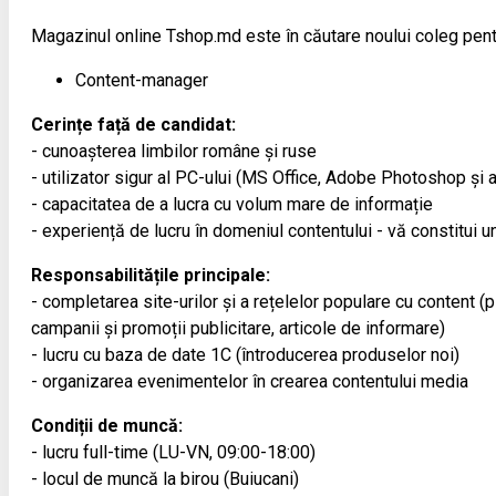
Magazinul online Tshop.md este în căutare noului coleg pent
Content-manager
Cerințe față de candidat:
- cunoașterea limbilor române și ruse
- utilizator sigur al PC-ului (MS Office, Adobe Photoshop și a
- capacitatea de a lucra cu volum mare de informație
- experiență de lucru în domeniul contentului - vă constitui un
Responsabilitățile principale:
- completarea site-urilor și a rețelelor populare cu content (
campanii și promoții publicitare, articole de informare)
- lucru cu baza de date 1С (întroducerea produselor noi)
- organizarea evenimentelor în crearea contentului media
Condiții de muncă:
- lucru full-time (LU-VN, 09:00-18:00)
- locul de muncă la birou (Buiucani)