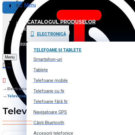
Menu
Achitare
CATALOGUL PRODUSELOR
Promoții și Reduceri
Logare
ELECTRONICĂ
Voucher cadou
Înregistrare
TELEFOANE ȘI TABLETE
Menu
Contacte
Smartphon-uri
Tablete
Telefoane mobile
Electronică
Telefoane cu fir
Televizoare și proectoare
Telefoane fără fir
Televizoare și proectoare
Navigatoare GPS
Căști Bluetooth
Accesorii telefonice