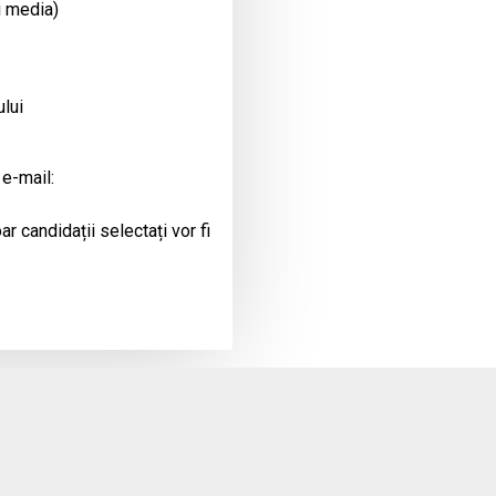
i media)
ului
 e-mail:
r candidații selectați vor fi