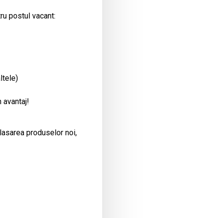
ru postul vacant:
ltele)
 avantaj!
plasarea produselor noi,