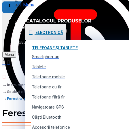
Menu
Achitare
CATALOGUL PRODUSELOR
Promoții și Reduceri
Logare
ELECTRONICĂ
Voucher cadou
Înregistrare
TELEFOANE ȘI TABLETE
Menu
Contacte
Smartphon-uri
Tablete
Telefoane mobile
Instrumente (scule) și utilaj
Telefoane cu fir
Scule de mână
Telefoane fără fir
Ferestraie de mână
Navigatoare GPS
Ferestraie de mână
Căști Bluetooth
Accesorii telefonice