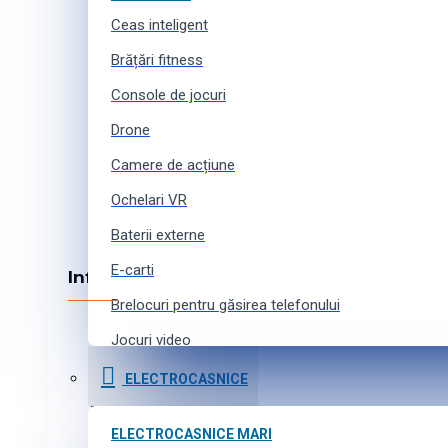
Despre noi
Ceas inteligent
Echipa noastră
Colaborare
Brățări fitness
Locuri vacante
Console de jocuri
Contacte
Drone
Camere de acțiune
Ochelari VR
Baterii externe
E-carti
Informația
Brelocuri pentru găsirea telefonului
Cum cumpărați online
Jocuri video
Metode de achitare
Curele pentru ceasuri inteligente
Cumpărături în credit
ELECTROCASNICE
Livrarea produselor
Accesorii pentru camere de acțiune
Program de afiliere
ELECTROCASNICE MARI