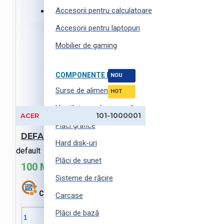
Accesorii pentru calculatoare
Haine, încălțăminte și accesorii
Accesorii pentru laptopuri
Mobilier de gaming
COMPONENTE PC
NOU
Surse de alimentare
HOT
Ventilatoare de carcasă
101-1000001
ACER
Plăci grafice
DEFAULT-products (ro)
Hard disk-uri
default
Plăci de sunet
100 MDL
Sisteme de răcire
Cashback:
0 MDL
Carcase
Plăci de bază
În Coş