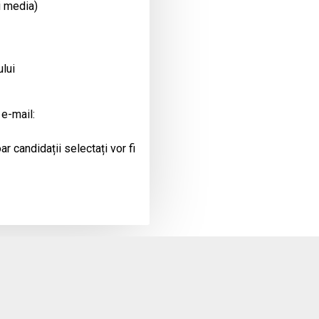
i media)
ului
 e-mail:
r candidații selectați vor fi