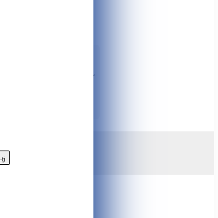
ntru Ferestraie de mână e posibil
ponente. ✨ Informații complete
spre produs, adăugați la comparație,
ul de telefon ☎️
079930950
sau
 oferte speciale, bonuri și multe
gazinului online Tshop.md
-ți