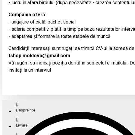
- lucru în afara biroului (după necesitate - crearea contentulu
Compania oferă:
- angajare oficială, pachet social
- salariu competitiv, platit la timp pe baza rezultatelor intervi
- adaptarea și formare la toate etapele de muncă
Candidații interesați sunt rugați sa trimită CV-ul la adresa de
tshop.moldova@gmail.com
Vă rugăm sa indicați poziția dorită în subiectul e-mailului. Doa
invitați la un interviu!
Despre noi
Livrare