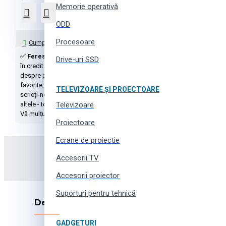
Memorie operativă
ODD
Întrebați-ne
Procesoare
Cumpără cu 1 click
✅
Ferestraie de mână
cu livrare în Moldova la cost avantajos. ⚡
Scul
Drive-uri SSD
în credit. Excelentă calitate și garanție oficială de la importator. ➤➤
despre produs: descriere, caracteristici, poze, furnizorul și recenzii - p
favorite, coșul de cumpărături sau cumpărați cu un singur clic. ⭐️ Puteți
TELEVIZOARE ȘI PROECTOARE
scrieți-ne prin online chat, messengeri sau rețele sociale, folosind funcț
altele - tot asta pentru oaspeții noștri a internet-magazinului
Televizoare
Tshop.md
Vă mulțumim pentru cumpărături!
Proiectoare
Ecrane de proiectie
Abonați-vă la newsletter și
Accesorii TV
Accesorii proiector
Suporturi pentru tehnică
Despre companie
GADGETURI