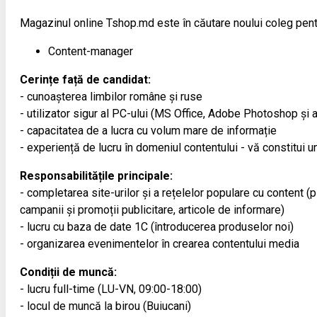
Magazinul online Tshop.md este în căutare noului coleg pent
Content-manager
Cerințe față de candidat:
- cunoașterea limbilor române și ruse
- utilizator sigur al PC-ului (MS Office, Adobe Photoshop și a
- capacitatea de a lucra cu volum mare de informație
- experiență de lucru în domeniul contentului - vă constitui un
Responsabilitățile principale:
- completarea site-urilor și a rețelelor populare cu content (
campanii și promoții publicitare, articole de informare)
- lucru cu baza de date 1С (întroducerea produselor noi)
- organizarea evenimentelor în crearea contentului media
Condiții de muncă:
- lucru full-time (LU-VN, 09:00-18:00)
- locul de muncă la birou (Buiucani)