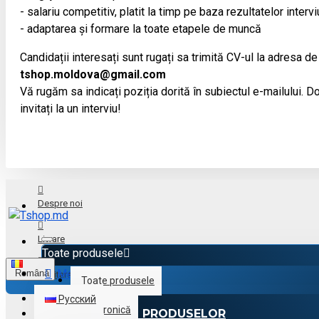
- salariu competitiv, platit la timp pe baza rezultatelor intervi
- adaptarea și formare la toate etapele de muncă
Candidații interesați sunt rugați sa trimită CV-ul la adresa de
tshop.moldova@gmail.com
Vă rugăm sa indicați poziția dorită în subiectul e-mailului. Doa
invitați la un interviu!
Despre noi
Livrare
Toate produsele
Menu
Română
Achitare
Toate produsele
Русский
Electronică
CATALOGUL PRODUSELOR