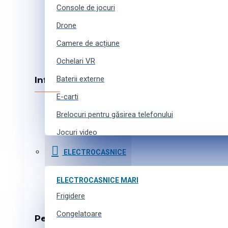
Console de jocuri
Drone
Camere de acțiune
Ochelari VR
Baterii externe
Informația
E-carti
Cum cumpărați online
Brelocuri pentru găsirea telefonului
Metode de achitare
Cumpărături în credit
Jocuri video
Livrarea produselor
Curele pentru ceasuri inteligente
ELECTROCASNICE
Program de afiliere
Accesorii pentru camere de acțiune
Harta site-ului
ELECTROCASNICE MARI
Toate produsele
Frigidere
TEHNICĂ FOTO
Camere SLR
Congelatoare
Pentru cumpărători