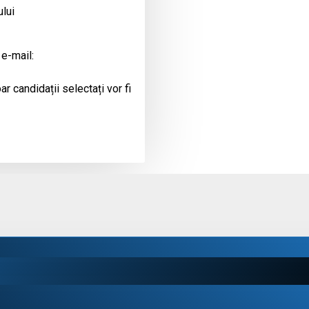
ului
 e-mail:
r candidații selectați vor fi