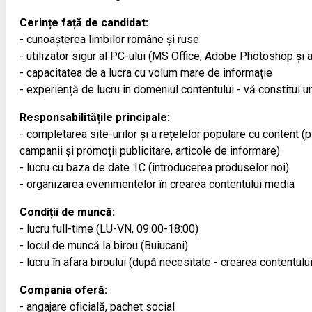
Cerințe față de candidat:
- cunoașterea limbilor române și ruse
- utilizator sigur al PC-ului (MS Office, Adobe Photoshop și a
- capacitatea de a lucra cu volum mare de informație
- experiență de lucru în domeniul contentului - vă constitui un
Responsabilitățile principale:
- completarea site-urilor și a rețelelor populare cu content (
campanii și promoții publicitare, articole de informare)
- lucru cu baza de date 1С (întroducerea produselor noi)
- organizarea evenimentelor în crearea contentului media
Condiții de muncă:
- lucru full-time (LU-VN, 09:00-18:00)
- locul de muncă la birou (Buiucani)
- lucru în afara biroului (după necesitate - crearea contentulu
Compania oferă:
- angajare oficială, pachet social