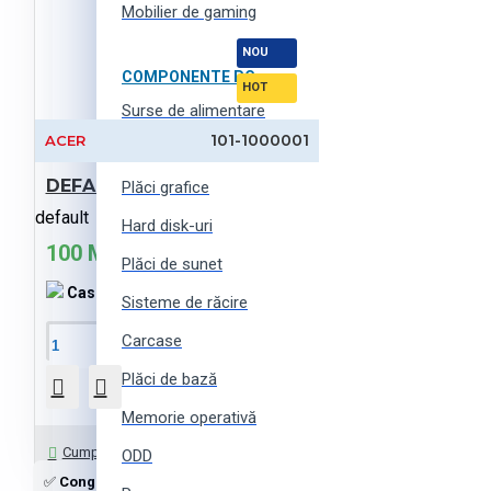
Mobilier de gaming
NOU
COMPONENTE PC
HOT
Surse de alimentare
101-1000001
ACER
Ventilatoare de carcasă
DEFAULT-products (ro)
Plăci grafice
default
Hard disk-uri
100 MDL
Plăci de sunet
Cashback:
0 MDL
Sisteme de răcire
Carcase
În Coş
Plăci de bază
Memorie operativă
Întrebați-ne
Cumpără cu 1 click
ODD
✅
Congelatoare încorporabile
cu livrare în Moldova la cost atractiv.