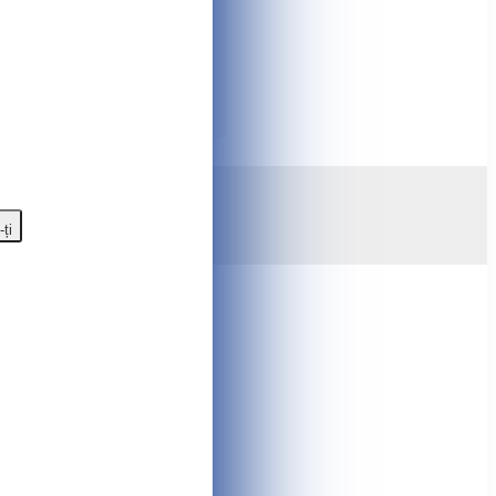
 pe piață, accesorii și
semenea posibilitatea de a pune o
ine orice întrebare care vă
olțul din dreapta jos. Program de
gazinului online Tshop.md
-ți