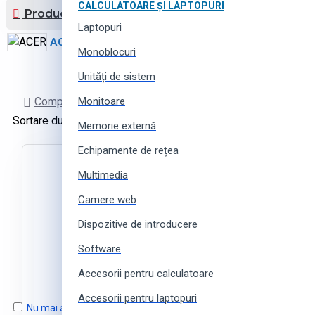
CALCULATOARE ȘI LAPTOPURI
Producător
Laptopuri
ACER
1
Monoblocuri
Unități de sistem
Comparare Produse
Monitoare
Sortare după:
Produse pe pagină:
Memorie externă
Echipamente de rețea
Multimedia
Camere web
Dispozitive de introducere
Software
Accesorii pentru calculatoare
Accesorii pentru laptopuri
Nu mai arătați acest mesaj