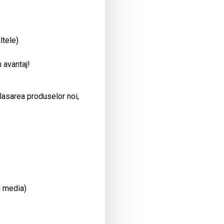
ltele)
 avantaj!
plasarea produselor noi,
i media)